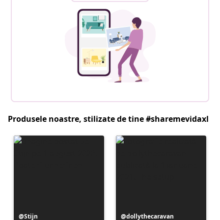
Produsele noastre, stilizate de tine #sharemevidaxl
Postare
Stijn
Postare
dollythecaravan