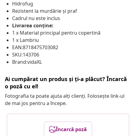
Hidrofug
Rezistent la murdărie și praf
Cadrul nu este inclus
Livrarea conține:
1 x Material principal pentru copertină
1 x Lambriu
EAN:8718475703082
SKU:143706
Brand:vidaXL
Ai cumpărat un produs și ți-a plăcut? Încarcă
o poză cu el!
Fotografia ta poate ajuta alți clienți. Folosește link-ul
de mai jos pentru a începe.
Încarcă poză