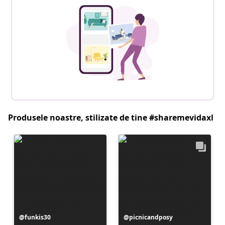
Produsele noastre, stilizate de tine #sharemevidaxl
Postare
funkis30
Postare
picnicandposy