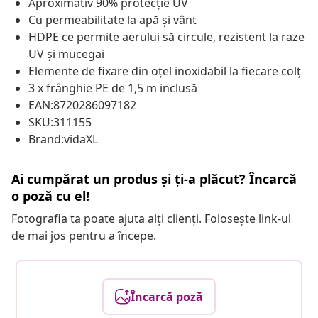
Aproximativ 90% protecție UV
Cu permeabilitate la apă și vânt
HDPE ce permite aerului să circule, rezistent la raze
UV și mucegai
Elemente de fixare din oțel inoxidabil la fiecare colț
3 x frânghie PE de 1,5 m inclusă
EAN:8720286097182
SKU:311155
Brand:vidaXL
Ai cumpărat un produs și ți-a plăcut? Încarcă
o poză cu el!
Fotografia ta poate ajuta alți clienți. Folosește link-ul
de mai jos pentru a începe.
Încarcă poză