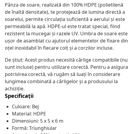
Pânza de soare, realizată din 100% HDPE (polietilenă
de înaltă densitate), te protejează de lumina directă a
soarelui, permite circulația suficientă a aerului și este
permeabilă la apă. HDPE-ul este tratat special, fiind
rezistent la mucegai și razele UV. Umbra de soare este
ușor de asamblat cu ajutorul elementelor de fixare din
oțel inoxidabil în fiecare colț și a corzilor incluse.
De știut: Acest produs necesită cârlige compatibile (nu
sunt incluse) pentru utilizare corectă. Pentru a asigura
potrivirea corectă, vă rugăm să luați în considerare
lungimea combinată a cârligelor și a produsului la
achiziție.
Specificații
Culoare: Bej
Material: HDPE
Dimensiuni: 5 x 5 x 6 m
Formă: Triunghiular