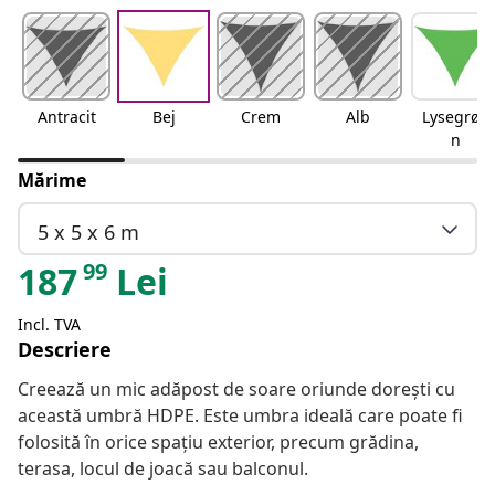
Antracit
Bej
Crem
Alb
Lysegrøn
n
Mărime
5 x 5 x 6 m
99
187
Lei
Incl. TVA
Descriere
Creează un mic adăpost de soare oriunde dorești cu
această umbră HDPE. Este umbra ideală care poate fi
folosită în orice spațiu exterior, precum grădina,
terasa, locul de joacă sau balconul.