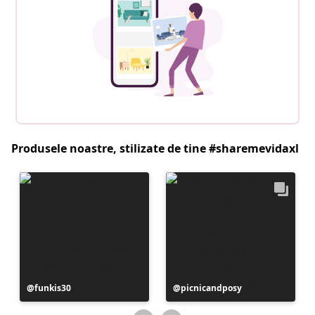
Produsele noastre, stilizate de tine #sharemevidaxl
Postare
funkis30
Postare
picnicandposy
publicată
publicată
de
de