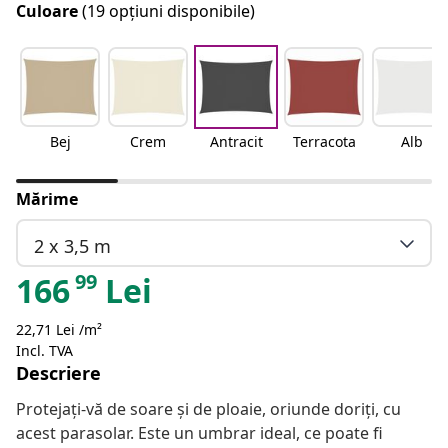
Culoare
(19 opțiuni disponibile)
Bej
Crem
Antracit
Terracota
Alb
Mărime
2 x 3,5 m
99
166
Lei
22,71 Lei /m²
Incl. TVA
Descriere
Protejați-vă de soare și de ploaie, oriunde doriți, cu
acest parasolar. Este un umbrar ideal, ce poate fi