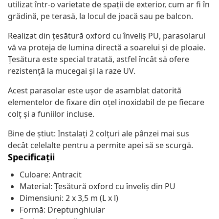
utilizat într-o varietate de spații de exterior, cum ar fi în
grădină, pe terasă, la locul de joacă sau pe balcon.
Realizat din țesătură oxford cu înveliș PU, parasolarul
vă va proteja de lumina directă a soarelui și de ploaie.
Țesătura este special tratată, astfel încât să ofere
rezistență la mucegai și la raze UV.
Acest parasolar este ușor de asamblat datorită
elementelor de fixare din oțel inoxidabil de pe fiecare
colț și a funiilor incluse.
Bine de știut: Instalați 2 colțuri ale pânzei mai sus
decât celelalte pentru a permite apei să se scurgă.
Specificații
Culoare: Antracit
Material: Țesătură oxford cu înveliș din PU
Dimensiuni: 2 x 3,5 m (L x l)
Formă: Dreptunghiular