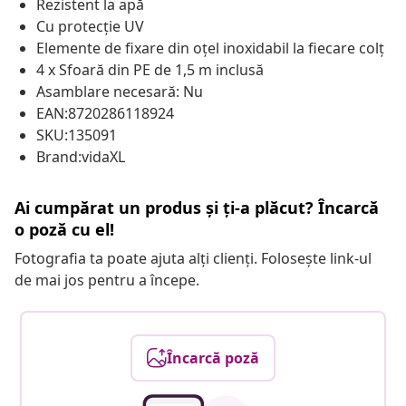
Rezistent la apă
Cu protecție UV
Elemente de fixare din oțel inoxidabil la fiecare colț
4 x Sfoară din PE de 1,5 m inclusă
Asamblare necesară: Nu
EAN:8720286118924
SKU:135091
Brand:vidaXL
Ai cumpărat un produs și ți-a plăcut? Încarcă
o poză cu el!
Fotografia ta poate ajuta alți clienți. Folosește link-ul
de mai jos pentru a începe.
Încarcă poză