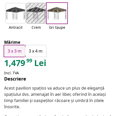
Antracit
Crem
Gri taupe
Mărime
3 x 3 m
3 x 4 m
99
1,479
Lei
Incl. TVA
Descriere
Acest pavilion spațios va aduce un plus de eleganță
spațiului dvs. amenajat în aer liber, oferind în același
timp familiei și oaspeților răcoare și umbră în zilele
însorite.