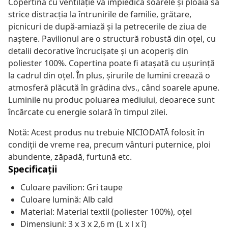
Copertina cu ventilație va împiedica soarele și ploaia să
strice distracția la întrunirile de familie, grătare,
picnicuri de după-amiază și la petrecerile de ziua de
naștere. Pavilionul are o structură robustă din oțel, cu
detalii decorative încrucișate și un acoperiș din
poliester 100%. Copertina poate fi atașată cu ușurință
la cadrul din oțel. În plus, șirurile de lumini creează o
atmosferă plăcută în grădina dvs., când soarele apune.
Luminile nu produc poluarea mediului, deoarece sunt
încărcate cu energie solară în timpul zilei.
Notă: Acest produs nu trebuie NICIODATĂ folosit în
condiții de vreme rea, precum vânturi puternice, ploi
abundente, zăpadă, furtună etc.
Specificații
Culoare pavilion: Gri taupe
Culoare lumină: Alb cald
Material: Material textil (poliester 100%), oțel
Dimensiuni: 3 x 3 x 2,6 m (L x l x î)