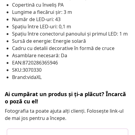
Copertină cu înveliș PA
Lungime a fiecărui șir: 3 m
Număr de LED-uri: 43
Spațiu între LED-uri: 0,1 m
Spațiu între conectorul panoului și primul LED: 1 m
Sursă de energie: Energie solară
Cadru cu detalii decorative în formă de cruce
Asamblare necesară: Da
EAN:8720286365946
SKU:3070330
Brand:vidaXL
Ai cumpărat un produs și ți-a plăcut? Încarcă
o poză cu el!
Fotografia ta poate ajuta alți clienți. Folosește link-ul
de mai jos pentru a începe.