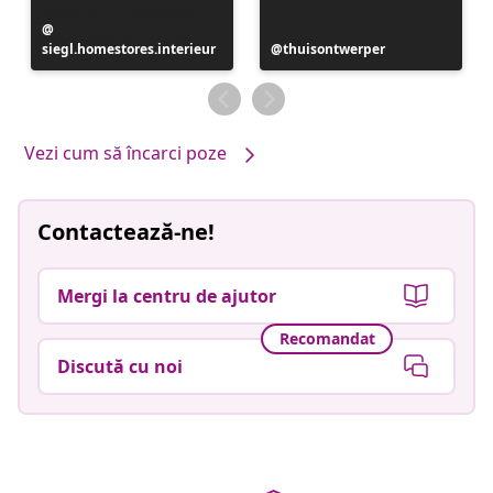
Postare
siegl.homestores.interieur
publicată
Postare
thuisontwerper
de
publicată
de
Vezi cum să încarci poze
Contactează-ne!
Mergi la centru de ajutor
Recomandat
Discută cu noi