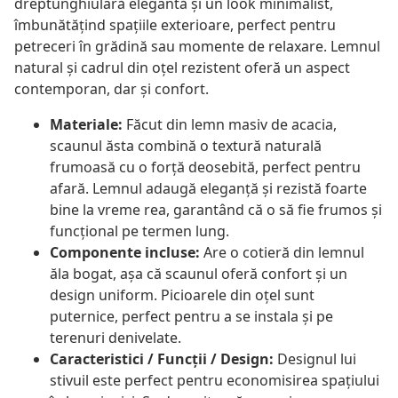
dreptunghiulară elegantă și un look minimalist,
îmbunătățind spațiile exterioare, perfect pentru
petreceri în grădină sau momente de relaxare. Lemnul
natural și cadrul din oțel rezistent oferă un aspect
contemporan, dar și confort.
Materiale:
Făcut din lemn masiv de acacia,
scaunul ăsta combină o textură naturală
frumoasă cu o forță deosebită, perfect pentru
afară. Lemnul adaugă eleganță și rezistă foarte
bine la vreme rea, garantând că o să fie frumos și
funcțional pe termen lung.
Componente incluse:
Are o cotieră din lemnul
ăla bogat, așa că scaunul oferă confort și un
design uniform. Picioarele din oțel sunt
puternice, perfect pentru a se instala și pe
terenuri denivelate.
Caracteristici / Funcții / Design:
Designul lui
stivuil este perfect pentru economisirea spațiului