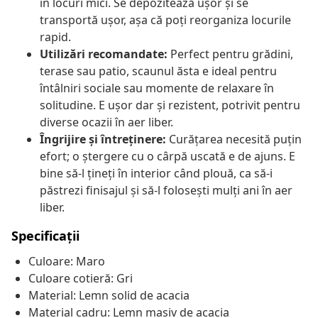
în locuri mici. Se depozitează ușor și se
transportă ușor, așa că poți reorganiza locurile
rapid.
Utilizări recomandate:
Perfect pentru grădini,
terase sau patio, scaunul ăsta e ideal pentru
întâlniri sociale sau momente de relaxare în
solitudine. E ușor dar și rezistent, potrivit pentru
diverse ocazii în aer liber.
Îngrijire și întreținere:
Curățarea necesită puțin
efort; o ștergere cu o cârpă uscată e de ajuns. E
bine să-l țineți în interior când plouă, ca să-i
păstrezi finisajul și să-l folosești mulți ani în aer
liber.
Specificații
Culoare: Maro
Culoare cotieră: Gri
Material: Lemn solid de acacia
Material cadru: Lemn masiv de acacia