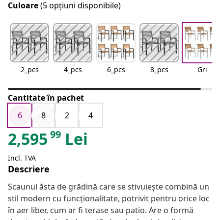
Culoare
(5 opțiuni disponibile)
2_pcs
4_pcs
6_pcs
8_pcs
Gri
Cantitate în pachet
6
8
2
4
99
2,595
Lei
Incl. TVA
Descriere
Scaunul ăsta de grădină care se stivuiește combină un
stil modern cu funcționalitate, potrivit pentru orice loc
în aer liber, cum ar fi terase sau patio. Are o formă