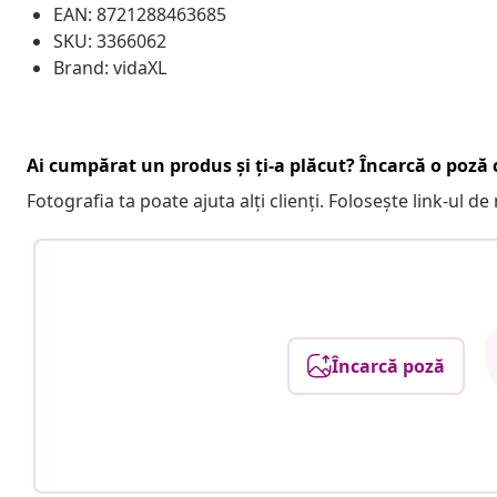
EAN: 8721288463685
SKU: 3366062
Brand: vidaXL
Ai cumpărat un produs și ți-a plăcut? Încarcă o poză c
Fotografia ta poate ajuta alți clienți. Folosește link-ul d
Încarcă poză