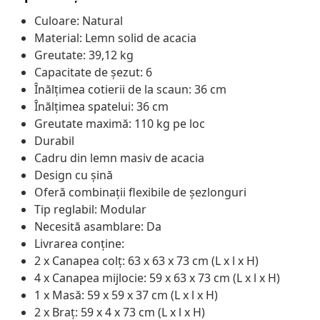
Culoare: Natural
Material: Lemn solid de acacia
Greutate: 39,12 kg
Capacitate de șezut: 6
Înălțimea cotierii de la scaun: 36 cm
Înălțimea spatelui: 36 cm
Greutate maximă: 110 kg pe loc
Durabil
Cadru din lemn masiv de acacia
Design cu șină
Oferă combinații flexibile de șezlonguri
Tip reglabil: Modular
Necesită asamblare: Da
Livrarea conține:
2 x Canapea colț: 63 x 63 x 73 cm (L x l x H)
4 x Canapea mijlocie: 59 x 63 x 73 cm (L x l x H)
1 x Masă: 59 x 59 x 37 cm (L x l x H)
2 x Braț: 59 x 4 x 73 cm (L x l x H)