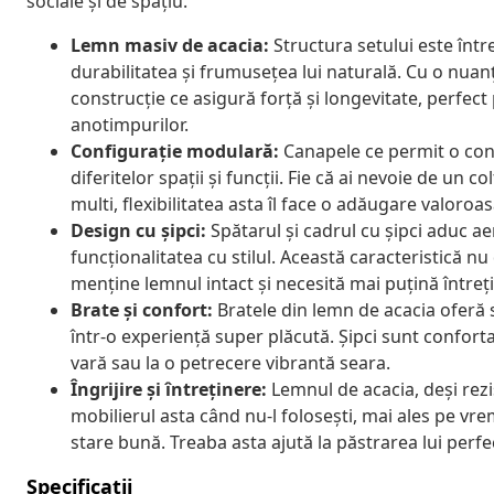
sociale și de spațiu.
Lemn masiv de acacia:
Structura setului este înt
durabilitatea și frumusețea lui naturală. Cu o nuan
construcție ce asigură forță și longevitate, perfect
anotimpurilor.
Configurație modulară:
Canapele ce permit o conf
diferitelor spații și funcții. Fie că ai nevoie de un
multi, flexibilitatea asta îl face o adăugare valoroa
Design cu șipci:
Spătarul și cadrul cu șipci aduc a
funcționalitatea cu stilul. Această caracteristică nu
menține lemnul intact și necesită mai puțină întreț
Brate și confort:
Bratele din lemn de acacia oferă 
într-o experiență super plăcută. Șipci sunt confortabil
vară sau la o petrecere vibrantă seara.
Îngrijire și întreținere:
Lemnul de acacia, deși rezi
mobilierul asta când nu-l folosești, mai ales pe vre
stare bună. Treaba asta ajută la păstrarea lui perfe
Specificații