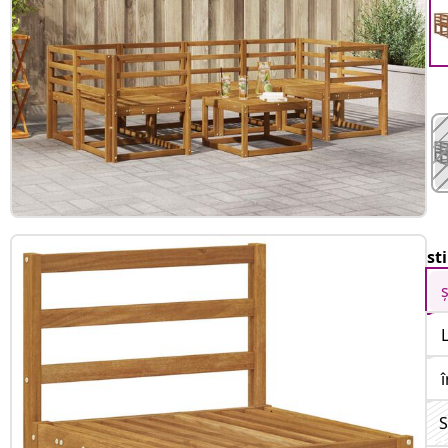
st
î
S