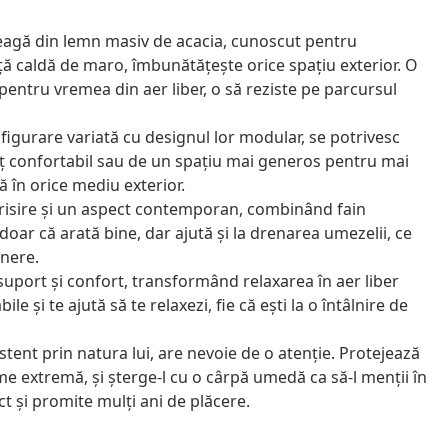
reagă din lemn masiv de acacia, cunoscut pentru
ță caldă de maro, îmbunătățește orice spațiu exterior. O
 pentru vremea din aer liber, o să reziste pe parcursul
igurare variată cu designul lor modular, se potrivesc
 colț confortabil sau de un spațiu mai generos pentru mai
să în orice mediu exterior.
erisire și un aspect contemporan, combinând fain
 doar că arată bine, dar ajută și la drenarea umezelii, ce
inere.
suport și confort, transformând relaxarea în aer liber
e și te ajută să te relaxezi, fie că ești la o întâlnire de
stent prin natura lui, are nevoie de o atenție. Protejează
me extremă, și șterge-l cu o cârpă umedă ca să-l menții în
ct și promite mulți ani de plăcere.