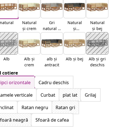
natural
Natural
Gri
Natural
Natural
și crem
natural și
și
și bej
deschis
antracit
Alb
Alb și
alb și
Alb și bej
Alb și gri
crem
antracit
deschis
il cotiere
șipci orizontale
Cadru deschis
Lamele verticale
Curbat
plat lat
Grilaj
nclinat
Ratan negru
Ratan gri
foară neagră
Sfoară de cafea