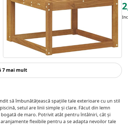
2
Inc
ă 7 mai mult
dit să îmbunătățească spațiile tale exterioare cu un stil
scină, setul are linii simple și clare. Făcut din lemn
ogată de maro. Potrivit atât pentru întâlniri, cât și
ranjamente flexibile pentru a se adapta nevoilor tale