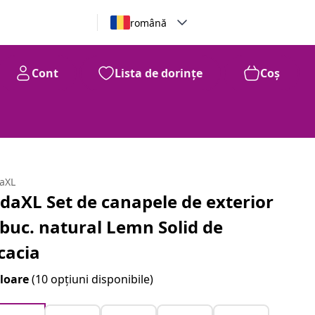
română
Cont
Lista de dorințe
Coș
daXL
idaXL Set de canapele de exterior
 buc. natural Lemn Solid de
cacia
loare
(10 opțiuni disponibile)