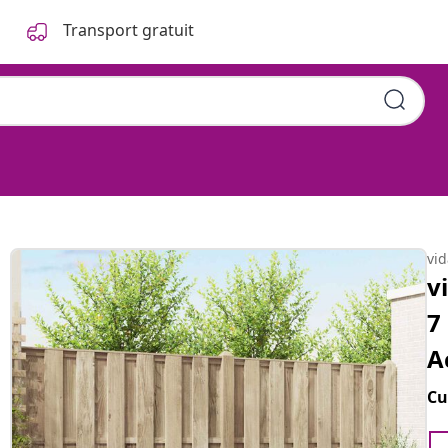
Transport gratuit
vi
v
7
A
Cu