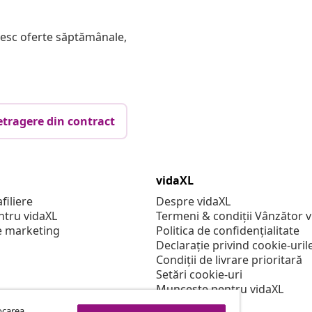
mesc oferte săptămânale,
etragere din contract
vidaXL
filiere
Despre vidaXL
ntru vidaXL
Termeni & condiții Vânzător 
e marketing
Politica de confidențialitate
Declarație privind cookie-uril
Condiții de livrare prioritară
Setări cookie-uri
Muncește pentru vidaXL
Securitate
tocarea