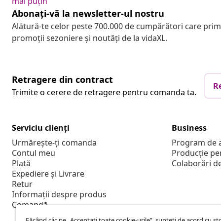
mai puțin
Abonați-vă la newsletter-ul nostru
Alătură-te celor peste 700.000 de cumpărători care pri
promoții sezoniere și noutăți de la vidaXL.
Retragere din contract
R
Trimite o cerere de retragere pentru comanda ta.
Serviciu clienți
Business
Urmărește-ți comanda
Program de a
Contul meu
Producție pe
Plată
Colaborări d
Expediere și Livrare
Retur
Informații despre produs
Comandă
Făcând clic pe „Acceptați toate cookie-urile”, sunteți de acord cu s