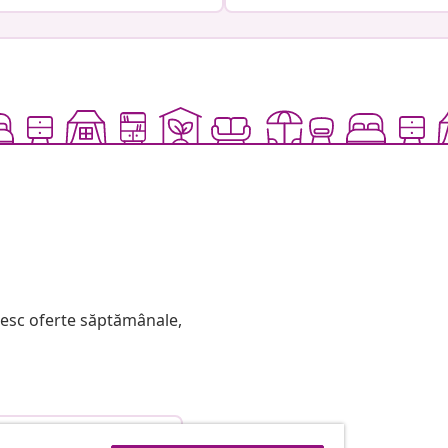
mesc oferte săptămânale,
etragere din contract