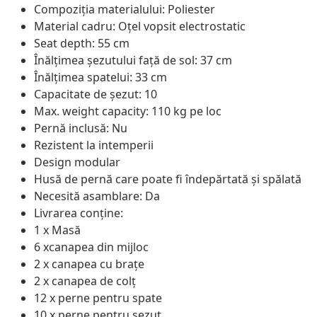
Compoziția materialului: Poliester
Material cadru: Oțel vopsit electrostatic
Seat depth: 55 cm
Înălțimea șezutului față de sol: 37 cm
Înălțimea spatelui: 33 cm
Capacitate de șezut: 10
Max. weight capacity: 110 kg pe loc
Pernă inclusă: Nu
Rezistent la intemperii
Design modular
Husă de pernă care poate fi îndepărtată și spălată
Necesită asamblare: Da
Livrarea conține:
1 x Masă
6 xcanapea din mijloc
2 x canapea cu brațe
2 x canapea de colț
12 x perne pentru spate
10 x perne pentru șezut