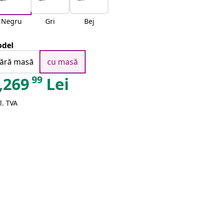
Negru
Gri
Bej
del
fără masă
cu masă
99
,269
Lei
l. TVA