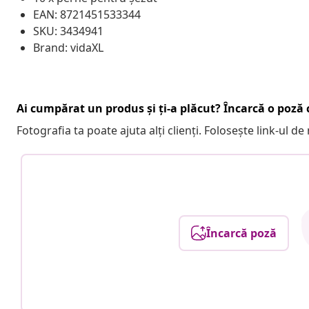
EAN: 8721451533344
SKU: 3434941
Brand: vidaXL
Ai cumpărat un produs și ți-a plăcut? Încarcă o poză c
Fotografia ta poate ajuta alți clienți. Folosește link-ul d
Încarcă poză