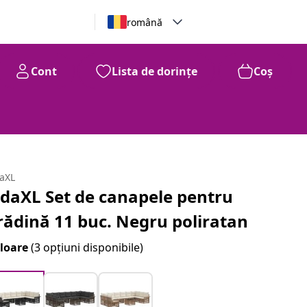
română
Cont
Lista de dorințe
Coș
daXL
idaXL Set de canapele pentru
rădină 11 buc. Negru poliratan
loare
(3 opțiuni disponibile)