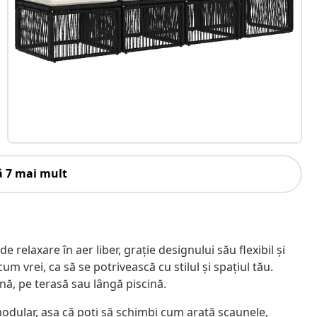
ă 7 mai mult
 relaxare în aer liber, grație designului său flexibil și
cum vrei, ca să se potrivească cu stilul și spațiul tău.
ină, pe terasă sau lângă piscină.
modular, așa că poți să schimbi cum arată scaunele,