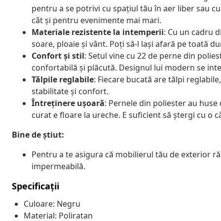
pentru a se potrivi cu spațiul tău în aer liber sau c
cât și pentru evenimente mai mari.
Materiale rezistente la intemperii
: Cu un cadru di
soare, ploaie și vânt. Poți să-l lași afară pe toată d
Confort și stil
: Setul vine cu 22 de perne din poli
confortabilă și plăcută. Designul lui modern se inte
Tălpile reglabile
: Fiecare bucată are tălpi reglabil
stabilitate și confort.
Întreținere ușoară
: Pernele din poliester au huse
curat e floare la ureche. E suficient să ștergi cu o
Bine de știut:
Pentru a te asigura că mobilierul tău de exterior 
impermeabilă.
Specificații
Culoare: Negru
Material: Poliratan