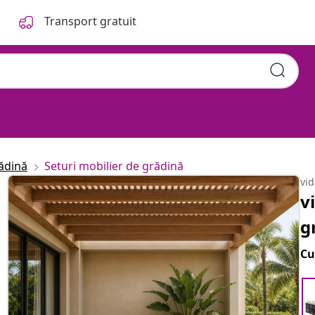
Transport gratuit
ădină
Seturi mobilier de grădină
vi
v
g
Cu