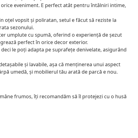
u orice eveniment. E perfect atât pentru întâlniri intime,
n oțel vopsit și poliratan, setul e făcut să reziste la
urata sezonului.
ester umplute cu spumă, oferind o experiență de șezut
grează perfect în orice decor exterior.
e, deci le poți adapta pe suprafețe denivelate, asigurând
 detașabile și lavabile, așa că menținerea unui aspect
 cârpă umedă, și mobilierul tău arată de parcă e nou.
rămâne frumos, îți recomandăm să îl protejezi cu o husă