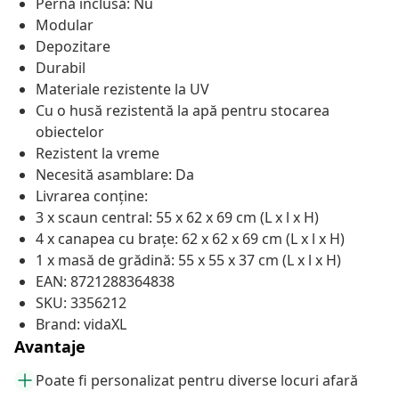
Pernă inclusă: Nu
Modular
Depozitare
Durabil
Materiale rezistente la UV
Cu o husă rezistentă la apă pentru stocarea
obiectelor
Rezistent la vreme
Necesită asamblare: Da
Livrarea conține:
3 x scaun central: 55 x 62 x 69 cm (L x l x H)
4 x canapea cu brațe: 62 x 62 x 69 cm (L x l x H)
1 x masă de grădină: 55 x 55 x 37 cm (L x l x H)
EAN: 8721288364838
SKU: 3356212
Brand: vidaXL
Avantaje
Poate fi personalizat pentru diverse locuri afară