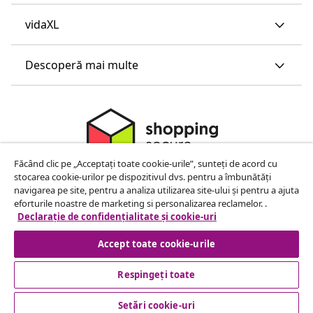
vidaXL
Descoperă mai multe
Făcând clic pe „Acceptați toate cookie-urile”, sunteți de acord cu
stocarea cookie-urilor pe dispozitivul dvs. pentru a îmbunătăți
navigarea pe site, pentru a analiza utilizarea site-ului și pentru a ajuta
eforturile noastre de marketing si personalizarea reclamelor. .
Declarație de confidențialitate și cookie-uri
Accept toate cookie-urile
Respingeți toate
© 2008-2026 vidaXL www.vidaxl.ro este pagina de internet a
vidaXL Marketplace Europe B.V.
Setări cookie-uri