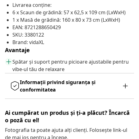
Livrarea conține:
6 x Scaun de grădină: 57 x 62,5 x 109 cm (LxWxH)
1 x Masă de grădină: 160 x 80 x 73 cm (LxWxH)
EAN: 8721288650429
SKU: 3380122
Brand: vidaXL
Avantaje
Spătar și suport pentru picioare ajustabile pentru
vibe-ul tău de relaxare
Informații privind siguranța și
conformitatea
Ai cumpărat un produs și ți-a plăcut? Încarcă
o poză cu el!
Fotografia ta poate ajuta alți clienți. Folosește link-ul
de mai jos pentru a începe.