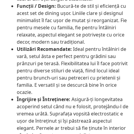
Funcții / Design:
Bucură-te de stil și eficiență cu
acest set de dining ușor. Liniile clare și designul
minimalist îl fac ușor de mutat și reorganizat. Fie
pentru mesele cu familia, fie pentru întâlniri
relaxate, aspectul elegant se potrivește cu orice
decor, modern sau tradițional.
Utilizări Recomandate:
Ideal pentru întâlniri de
vară, setul ăsta e perfect pentru grădini sau
prânzuri pe terasă. Flexibilitatea lui îl face potrivit
pentru diverse stiluri de viață, fiind locul ideal
pentru brunch-uri sau petreceri cu prietenii și
familia. E versatil și se descurcă bine în orice
ocazie.
Îngrijire și Întreținere:
Asigură-ți longevitatea
acoperind setul când nu e folosit, protejându-l de
vremea urâtă. Suprafața vopsită electrostatic e
ușor de întreținut și își păstrează aspectul
elegant. Pernele ar trebui să fie ținute în interior