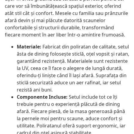
care vor să îmbunătățească spațiul exterior, oferind
atât stil cât și confort. Mesele cu familia sau prânzurile
afară devin și mai plăcute datorită scaunelor
confortabile și structurii durabile, transformând
fiecare moment în aer liber într-o amintire frumoasă.
Materiale:
Fabricat din poliratan de calitate, setul
ăsta de dining folosește sticlă, oțel vopsit și ratan,
garantând rezistență. Materialele sunt rezistente
la UV, ceea ce îl face o alegere de lungă durată,
oferindu-ți liniște când îl lași afară. Suprafața din
sticlă securizată aduce un aer rafinat, iar setul
rezistă ani buni.
Componente Incluse:
Setul include tot ce îți
trebuie pentru o experiență plăcută de dining
afară. Fiecare piesă, de la masa generoasă până
la pernele moi pentru scaune, aduce confort și
utilitate. Poliratanul oferă suport ergonomic, iar
cadrul din oțel asigură stabilitate.