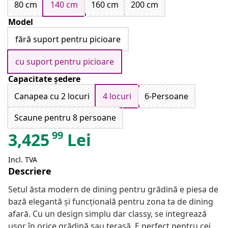
80 cm
140 cm
160 cm
200 cm
Model
fără suport pentru picioare
cu suport pentru picioare
Capacitate ședere
Canapea cu 2 locuri
4 locuri
6-Persoane
Scaune pentru 8 persoane
99
3,425
Lei
Incl. TVA
Descriere
Setul ăsta modern de dining pentru grădină e piesa de
bază elegantă și funcțională pentru zona ta de dining
afară. Cu un design simplu dar classy, se integrează
ușor în orice grădină sau terasă. E perfect pentru cei