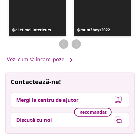
Postare
el.et.mel.interieurs
Postare
mum3boys2022
publicată
publicată
de
de
Vezi cum să încarci poze
Contactează-ne!
Mergi la centru de ajutor
Recomandat
Discută cu noi