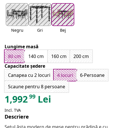
Negru
Gri
Bej
Lungime masă
80 cm
140 cm
160 cm
200 cm
Capacitate ședere
Canapea cu 2 locuri
4 locuri
6-Persoane
Scaune pentru 8 persoane
99
1,992
Lei
Incl. TVA
Descriere
Setul ăsta modern de mese pentru grădină e cu