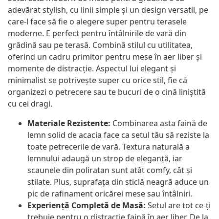
adevărat stylish, cu linii simple și un design versatil, pe
care-l face să fie o alegere super pentru terasele
moderne. E perfect pentru întâlnirile de vară din
grădină sau pe terasă. Combină stilul cu utilitatea,
oferind un cadru primitor pentru mese în aer liber și
momente de distracție. Aspectul lui elegant și
minimalist se potrivește super cu orice stil, fie că
organizezi o petrecere sau te bucuri de o cină liniștită
cu cei dragi.
Materiale Rezistente:
Combinarea asta faină de
lemn solid de acacia face ca setul tău să reziste la
toate petrecerile de vară. Textura naturală a
lemnului adaugă un strop de eleganță, iar
scaunele din poliratan sunt atât comfy, cât și
stilate. Plus, suprafața din sticlă neagră aduce un
pic de rafinament oricărei mese sau întâlniri.
Experiență Completă de Masă:
Setul are tot ce-ți
trebuie pentru o distracție faină în aer liber. De la