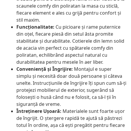
scaunele comfy din poliratan la masa cu sticlă,
fiecare element e ales cu grijă pentru confort și
stil maxim.
Funcționalitate:
Cu picioare și rame puternice
din oțel, fiecare piesă din setul ăsta promite
stabilitate și durabilitate. Cotierele din lemn solid
de acacia vin perfect cu spătarele comfy din
poliratan, echilibrând aspectul natural cu
durabilitatea pentru mesele în aer liber.
Conveniență și Îngrijire:
Montajul e super
simplu și necesită doar două persoane și câteva
unelte. Instrucțiunile de îngrijire îți spun cum să-ți
protejezi mobilierul de exterior, sugerând să
folosești o husă când nu e folosit, ca să-l ții în
siguranță de vreme.
Întreținere Ușoară:
Materialele sunt foarte ușor
de îngrijit. O ștergere rapidă te ajută să păstrezi
totul în ordine, așa că ești pregătit pentru fiecare