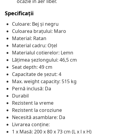
ocazie în aer liber.
Specificații
Culoare: Bej și negru
Culoarea brațului: Maro
Material: Ratan
Material cadru: Oțel
Materialul cotierelor: Lemn
Lățimea șezlongului: 46,5 cm
Seat depth: 49 cm
Capacitate de șezut: 4
Max. weight capacity: 515 kg
Pernă inclusă: Da
Durabil
Rezistent la vreme
Rezistent la coroziune
Necesită asamblare: Da
Livrarea conține:
1 x Masă: 200 x 80 x 73 cm (L x l x H)