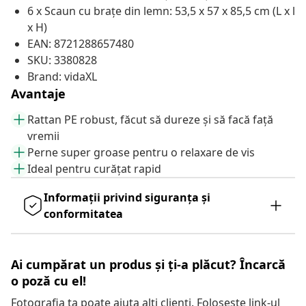
6 x Scaun cu brațe din lemn: 53,5 x 57 x 85,5 cm (L x l
x H)
EAN: 8721288657480
SKU: 3380828
Brand: vidaXL
Avantaje
Rattan PE robust, făcut să dureze și să facă față
vremii
Perne super groase pentru o relaxare de vis
Ideal pentru curățat rapid
Informații privind siguranța și
conformitatea
Ai cumpărat un produs și ți-a plăcut? Încarcă
o poză cu el!
Fotografia ta poate ajuta alți clienți. Folosește link-ul