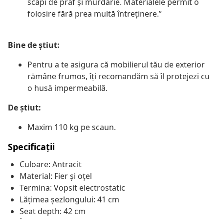
scapi de praf și murdărie. Materialele permit o
folosire fără prea multă întreținere.”
Bine de știut:
Pentru a te asigura că mobilierul tău de exterior
rămâne frumos, îți recomandăm să îl protejezi cu
o husă impermeabilă.
De știut:
Maxim 110 kg pe scaun.
Specificații
Culoare: Antracit
Material: Fier și oțel
Termina: Vopsit electrostatic
Lățimea șezlongului: 41 cm
Seat depth: 42 cm