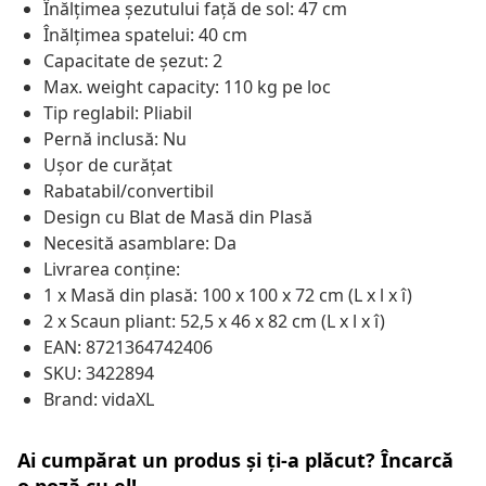
Înălțimea șezutului față de sol: 47 cm
Înălțimea spatelui: 40 cm
Capacitate de șezut: 2
Max. weight capacity: 110 kg pe loc
Tip reglabil: Pliabil
Pernă inclusă: Nu
Ușor de curățat
Rabatabil/convertibil
Design cu Blat de Masă din Plasă
Necesită asamblare: Da
Livrarea conține:
1 x Masă din plasă: 100 x 100 x 72 cm (L x l x î)
2 x Scaun pliant: 52,5 x 46 x 82 cm (L x l x î)
EAN: 8721364742406
SKU: 3422894
Brand: vidaXL
Ai cumpărat un produs și ți-a plăcut? Încarcă