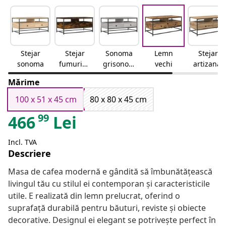
Stejar
Stejar
Sonoma
Lemn
Stejar
sonoma
fumuriuS
grisonom
vechi
artizanal
tejar
a gri
Mărime
afumat
100 x 51 x 45 cm
80 x 80 x 45 cm
99
466
Lei
Incl. TVA
Descriere
Masa de cafea modernă e gândită să îmbunătățească
livingul tău cu stilul ei contemporan și caracteristicile
utile. E realizată din lemn prelucrat, oferind o
suprafață durabilă pentru băuturi, reviste și obiecte
decorative. Designul ei elegant se potrivește perfect în