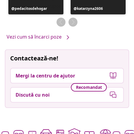
Postare
pedacitosdehogar
Postare
katarzyna2606
publicată
publicată
de
de
Vezi cum să încarci poze
Contactează-ne!
Mergi la centru de ajutor
Recomandat
Discută cu noi