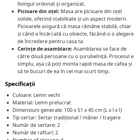
livingul ordonat și organizat.
Picioare din oțel:
Masa are picioare din oțel
solide, oferind stabilitate și un aspect modern.
Picioarele asigură că masa rămâne stabilă, chiar
și când e încărcată cu obiecte, făcând-o o alegere
de încredere pentru casa ta.
Cerințe de asamblare:
Asamblarea se face de
către două persoane cu o șurubelniță. Procesul e
simplu, așa că poți monta rapid masa de cafea și
să te bucuri de ea în cel mai scurt timp.
Specificații
Culoare: Lemn vechi
Material: Lemn prelucrat
Dimensiuni generale: 100 x 51 x 45 cm (L x l x î)
Tip sertar: Sertar tradițional / mâner / tragere
Număr de sertare: 2
Număr de rafturi: 2