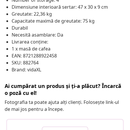
Number of storage: 4
Dimensiune interioară sertar: 47 x 30 x 9 cm
Greutate: 22,36 kg
Capacitate maximă de greutate: 75 kg
Durabil
Necesită asamblare: Da
Livrarea conține:
1 x masă de cafea
EAN: 8721288922458
SKU: 882764
Brand: vidaXL
Ai cumpărat un produs și ți-a plăcut? Încarcă
o poză cu el!
Fotografia ta poate ajuta alți clienți. Folosește link-ul
de mai jos pentru a începe.