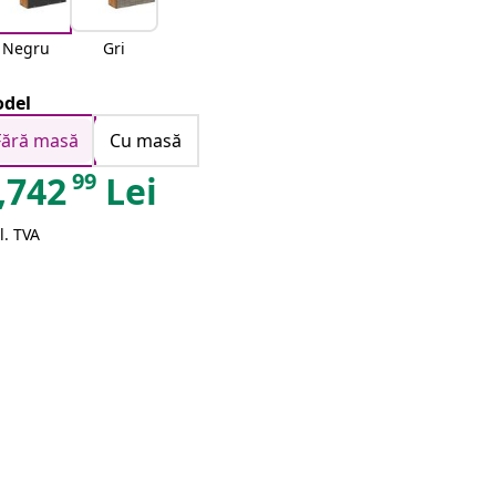
Negru
Gri
del
Fără masă
Cu masă
99
,742
Lei
l. TVA