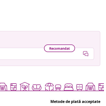
astradgard
ă
Recomandat
Metode de plată acceptate