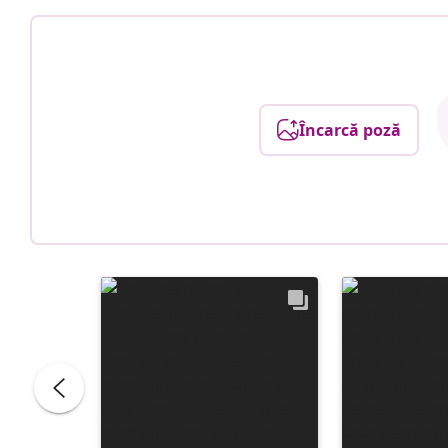
Încarcă poză