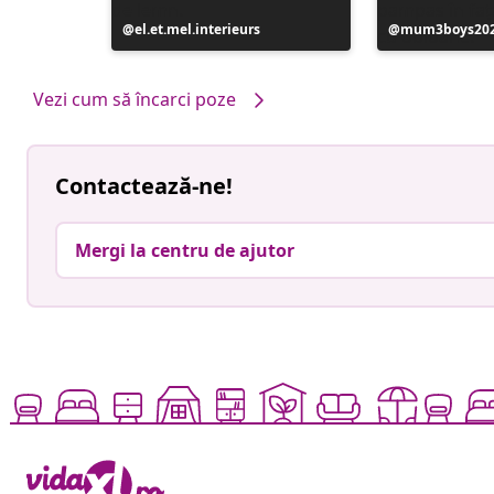
e
Postare
el.et.mel.interieurs
Postare
mum3boys20
publicată
publicată
de
de
Vezi cum să încarci poze
Contactează-ne!
Mergi la centru de ajutor