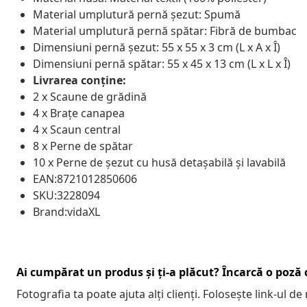
Material umplutură pernă șezut: Spumă
Material umplutură pernă spătar: Fibră de bumbac
Dimensiuni pernă șezut: 55 x 55 x 3 cm (L x A x Î)
Dimensiuni pernă spătar: 55 x 45 x 13 cm (L x L x Î)
Livrarea conține:
2 x Scaune de grădină
4 x Brațe canapea
4 x Scaun central
8 x Perne de spătar
10 x Perne de șezut cu husă detașabilă și lavabilă
EAN:8721012850606
SKU:3228094
Brand:vidaXL
Ai cumpărat un produs și ți-a plăcut? Încarcă o poză c
Fotografia ta poate ajuta alți clienți. Folosește link-ul d