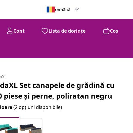
română
Cont
Lista de dorințe
Coș
daXL
idaXL Set canapele de grădină cu
0 piese și perne, poliratan negru
loare
(2 opțiuni disponibile)