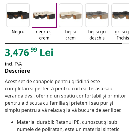
Negru
negru și
bej și
bej și gri
gri și gri
crem
crem
deschis
închis
99
3,476
Lei
Incl. TVA
Descriere
Acest set de canapele pentru grădină este
completarea perfectă pentru curtea, terasa sau
veranda dvs., oferind un spațiu confortabil și primitor
pentru a discuta cu familia și prietenii sau pur și
simplu pentru a vă relaxa și a vă bucura de aer liber.
Material durabil: Ratanul PE, cunoscut și sub
numele de poliratan, este un material sintetic