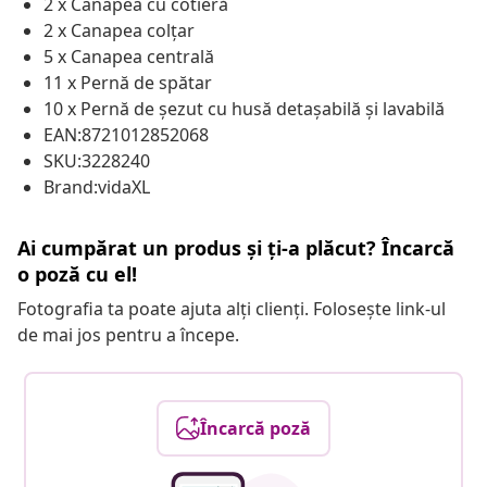
2 x Canapea cu cotieră
2 x Canapea colțar
5 x Canapea centrală
11 x Pernă de spătar
10 x Pernă de șezut cu husă detașabilă și lavabilă
EAN:8721012852068
SKU:3228240
Brand:vidaXL
Ai cumpărat un produs și ți-a plăcut? Încarcă
o poză cu el!
Fotografia ta poate ajuta alți clienți. Folosește link-ul
de mai jos pentru a începe.
Încarcă poză