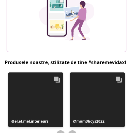
Produsele noastre, stilizate de tine #sharemevidaxl
Postare
el.et.mel.interieurs
Postare
mum3boys2022
publicată
publicată
de
de