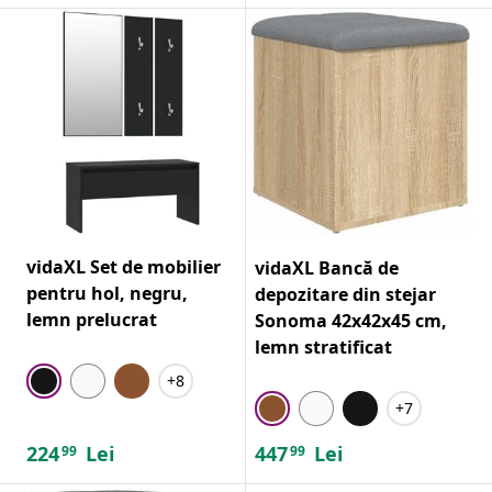
vidaXL Set de mobilier
vidaXL Bancă de
pentru hol, negru,
depozitare din stejar
lemn prelucrat
Sonoma 42x42x45 cm,
lemn stratificat
+8
+7
224
Lei
447
Lei
99
99