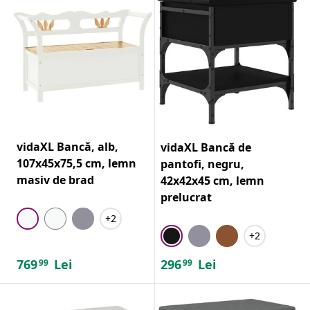
vidaXL Bancă, alb,
vidaXL Bancă de
107x45x75,5 cm, lemn
pantofi, negru,
masiv de brad
42x42x45 cm, lemn
prelucrat
+2
+2
769
Lei
296
Lei
99
99