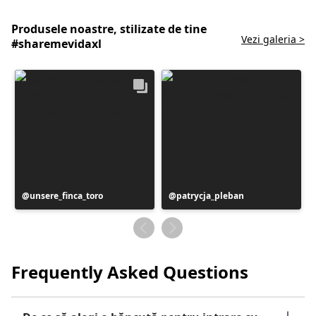
Produsele noastre, stilizate de tine
Vezi galeria >
#sharemevidaxl
Postare
unsere_finca_toro
Postare
patrycja_pleban
publicată
publicată
de
de
Frequently Asked Questions