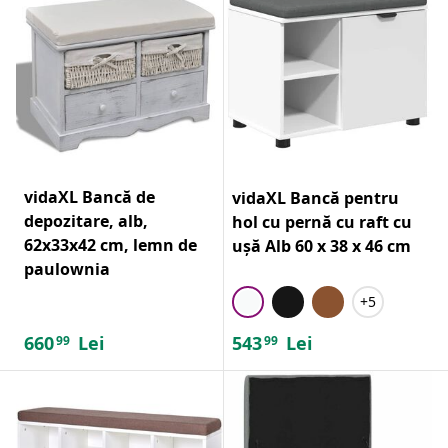
vidaXL Bancă de
vidaXL Bancă pentru
depozitare, alb,
hol cu pernă cu raft cu
62x33x42 cm, lemn de
ușă Alb 60 x 38 x 46 cm
paulownia
+5
660
Lei
543
Lei
99
99