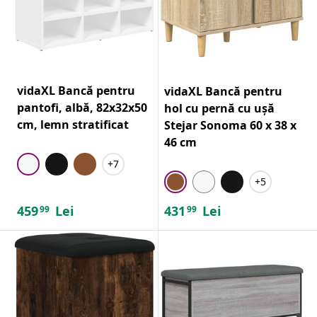
vidaXL Bancă pentru
vidaXL Bancă pentru
pantofi, albă, 82x32x50
hol cu pernă cu ușă
cm, lemn stratificat
Stejar Sonoma 60 x 38 x
46 cm
+7
+5
459
Lei
431
Lei
99
99