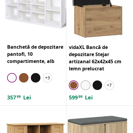
Banchetă de depozitare
vidaXL Bancă de
pantofi, 10
depozitare Stejar
compartimente, alb
artizanal 62x42x45 cm
lemn prelucrat
+3
+7
357
Lei
599
Lei
99
99