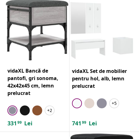
vidaXL Bancă de
vidaXL Set de mobilier
pantofi, gri sonoma,
pentru hol, alb, lemn
42x42x45 cm, lemn
prelucrat
prelucrat
+5
+2
331
Lei
741
Lei
99
99