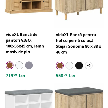
vidaXL Bancă de
vidaXL Bancă pentru
pantofi VIGO,
hol cu pernă cu ușă
106x35x45 cm, lemn
Stejar Sonoma 80 x 38 x
masiv de pin
46 cm
+5
719
Lei
558
Lei
99
99