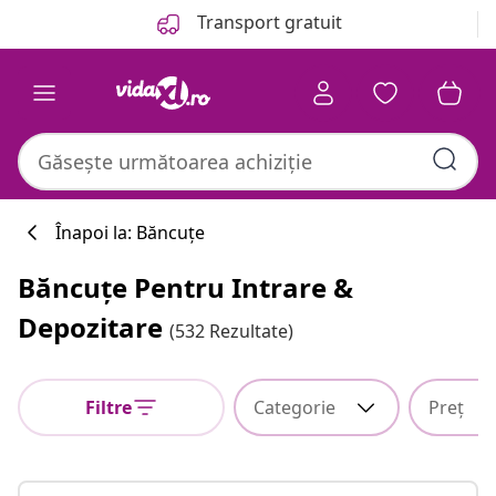
Anterior
Următor
Transport gratuit
Înapoi la: Băncuțe
Băncuțe Pentru Intrare &
Depozitare
(532 Rezultate)
Filtre
Categorie
Preț