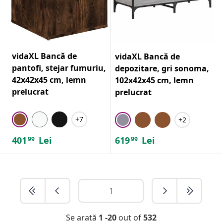
vidaXL Bancă de
vidaXL Bancă de
pantofi, stejar fumuriu,
depozitare, gri sonoma,
42x42x45 cm, lemn
102x42x45 cm, lemn
prelucrat
prelucrat
+7
+2
401
Lei
619
Lei
99
99
Se arată
1 -20
out of
532