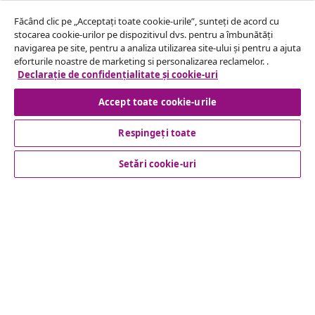
Retragere din contract
Făcând clic pe „Acceptați toate cookie-urile”, sunteți de acord cu
stocarea cookie-urilor pe dispozitivul dvs. pentru a îmbunătăți
navigarea pe site, pentru a analiza utilizarea site-ului și pentru a ajuta
eforturile noastre de marketing si personalizarea reclamelor. .
Declarație de confidențialitate și cookie-uri
Serviciu clienți
Accept toate cookie-urile
Business
Respingeți toate
vidaXL
Setări cookie-uri
Descoperă mai multe