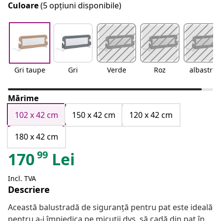
Culoare
(5 opțiuni disponibile)
Gri taupe
Gri
Verde
Roz
albastru
Mărime
102 x 42 cm
150 x 42 cm
120 x 42 cm
180 x 42 cm
99
170
Lei
Incl. TVA
Descriere
Această balustradă de siguranță pentru pat este ideală
pentru a-i împiedica pe micuții dvs. să cadă din pat în