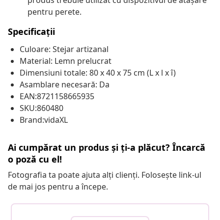
produs trebuie utilizat cu dispozitivul de atașare
pentru perete.
Specificații
Culoare: Stejar artizanal
Material: Lemn prelucrat
Dimensiuni totale: 80 x 40 x 75 cm (L x l x î)
Asamblare necesară: Da
EAN:8721158665935
SKU:860480
Brand:vidaXL
Ai cumpărat un produs și ți-a plăcut? Încarcă
o poză cu el!
Fotografia ta poate ajuta alți clienți. Folosește link-ul
de mai jos pentru a începe.