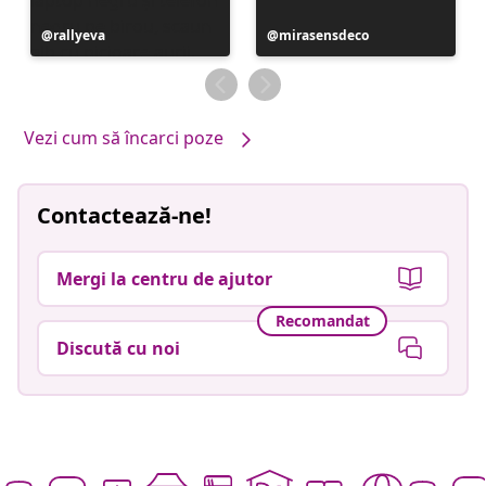
Postare
rallyeva
Postare
mirasensdeco
publicată
publicată
de
de
Vezi cum să încarci poze
Contactează-ne!
Mergi la centru de ajutor
Recomandat
Discută cu noi