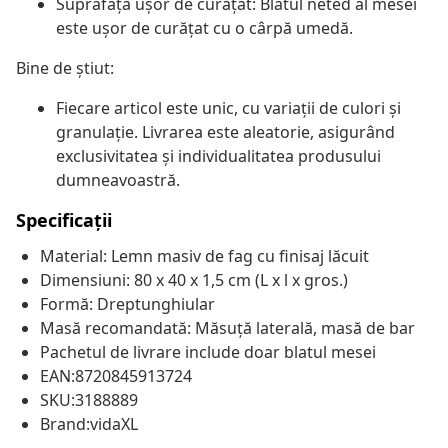
Suprafață ușor de curățat: Blatul neted al mesei
este ușor de curățat cu o cârpă umedă.
Bine de știut:
Fiecare articol este unic, cu variații de culori și
granulație. Livrarea este aleatorie, asigurând
exclusivitatea și individualitatea produsului
dumneavoastră.
Specificații
Material: Lemn masiv de fag cu finisaj lăcuit
Dimensiuni: 80 x 40 x 1,5 cm (L x l x gros.)
Formă: Dreptunghiular
Masă recomandată: Măsuță laterală, masă de bar
Pachetul de livrare include doar blatul mesei
EAN:8720845913724
SKU:3188889
Brand:vidaXL