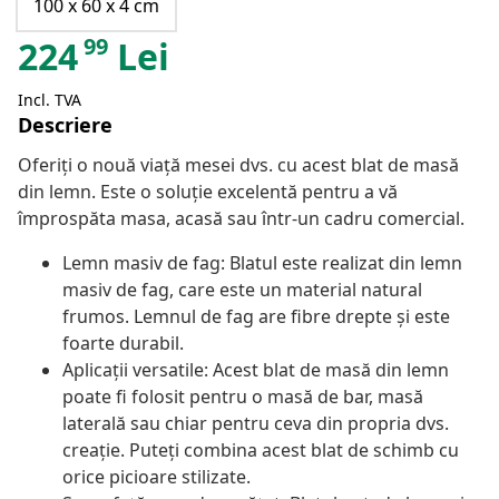
100 x 60 x 4 cm
99
224
Lei
Incl. TVA
Descriere
Oferiți o nouă viață mesei dvs. cu acest blat de masă
din lemn. Este o soluție excelentă pentru a vă
împrospăta masa, acasă sau într-un cadru comercial.
Lemn masiv de fag: Blatul este realizat din lemn
masiv de fag, care este un material natural
frumos. Lemnul de fag are fibre drepte și este
foarte durabil.
Aplicații versatile: Acest blat de masă din lemn
poate fi folosit pentru o masă de bar, masă
laterală sau chiar pentru ceva din propria dvs.
creație. Puteți combina acest blat de schimb cu
orice picioare stilizate.