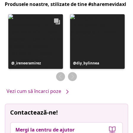
Produsele noastre, stilizate de tine #sharemevidaxl
Postare
_ireneeramirez
Postare
diy_bylinnea
publicată
publicată
de
de
Vezi cum să încarci poze
Contactează-ne!
Mergi la centru de ajutor