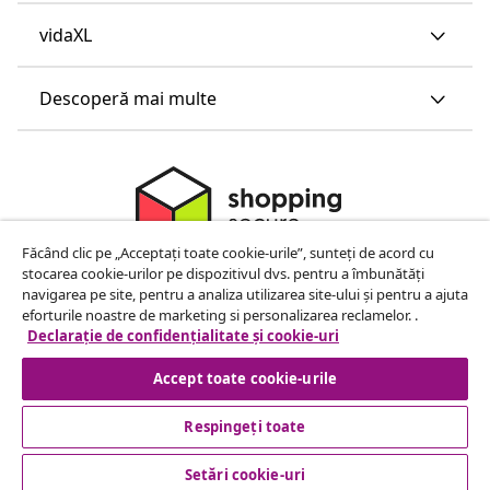
vidaXL
Descoperă mai multe
Făcând clic pe „Acceptați toate cookie-urile”, sunteți de acord cu
stocarea cookie-urilor pe dispozitivul dvs. pentru a îmbunătăți
navigarea pe site, pentru a analiza utilizarea site-ului și pentru a ajuta
eforturile noastre de marketing si personalizarea reclamelor. .
Declarație de confidențialitate și cookie-uri
Accept toate cookie-urile
Respingeți toate
© 2008-2026 vidaXL www.vidaxl.ro este pagina de internet a
vidaXL Marketplace Europe B.V.
Setări cookie-uri