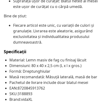
Suprafață ușor de curățat: Blatul neted al mesei
este ușor de curățat cu o cârpă umedă.
Bine de știut:
Fiecare articol este unic, cu variații de culori și
granulație. Livrarea este aleatorie, asigurând
exclusivitatea și individualitatea produsului
dumneavoastră.
Specificații
Material: Lemn masiv de fag cu finisaj lăcuit
Dimensiuni: 80 x 40 x 2,5 cm (L x l x gros.)
Formă: Dreptunghiular
Masă recomandată: Măsuță laterală, masă de bar
Pachetul de livrare include doar blatul mesei
EAN:8720845913762
SKU:3188893
Brand:vidaXL