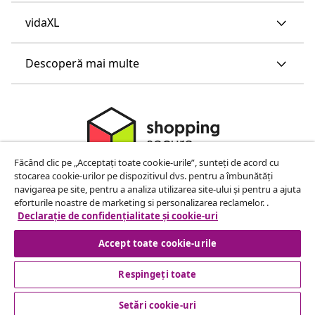
vidaXL
Descoperă mai multe
Făcând clic pe „Acceptați toate cookie-urile”, sunteți de acord cu
stocarea cookie-urilor pe dispozitivul dvs. pentru a îmbunătăți
navigarea pe site, pentru a analiza utilizarea site-ului și pentru a ajuta
eforturile noastre de marketing si personalizarea reclamelor. .
Declarație de confidențialitate și cookie-uri
Accept toate cookie-urile
Respingeți toate
© 2008-2026 vidaXL www.vidaxl.ro este pagina de internet a
vidaXL Marketplace Europe B.V.
Setări cookie-uri