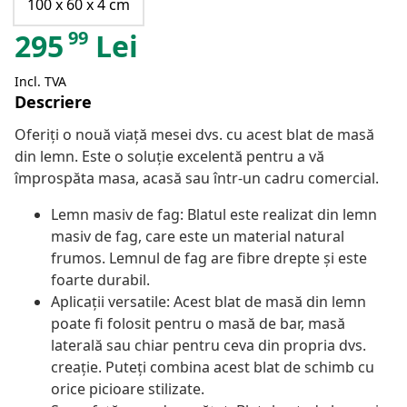
100 x 60 x 4 cm
99
295
Lei
Incl. TVA
Descriere
Oferiți o nouă viață mesei dvs. cu acest blat de masă
din lemn. Este o soluție excelentă pentru a vă
împrospăta masa, acasă sau într-un cadru comercial.
Lemn masiv de fag: Blatul este realizat din lemn
masiv de fag, care este un material natural
frumos. Lemnul de fag are fibre drepte și este
foarte durabil.
Aplicații versatile: Acest blat de masă din lemn
poate fi folosit pentru o masă de bar, masă
laterală sau chiar pentru ceva din propria dvs.
creație. Puteți combina acest blat de schimb cu
orice picioare stilizate.