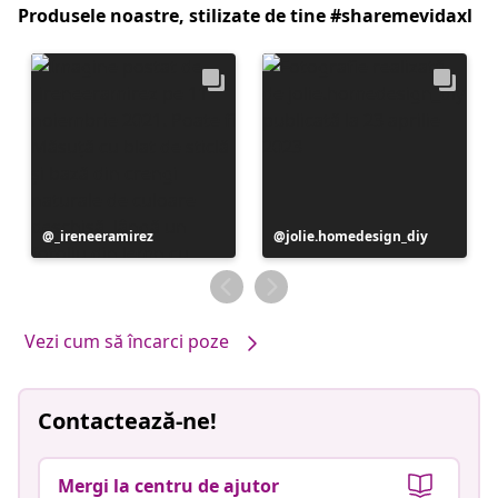
Produsele noastre, stilizate de tine #sharemevidaxl
Postare
_ireneeramirez
Postare
jolie.homedesign_diy
publicată
publicată
de
de
Vezi cum să încarci poze
Contactează-ne!
Mergi la centru de ajutor