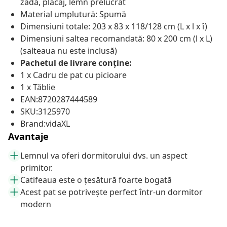
zadă, placaj, lemn prelucrat
Material umplutură: Spumă
Dimensiuni totale: 203 x 83 x 118/128 cm (L x l x î)
Dimensiuni saltea recomandată: 80 x 200 cm (l x L)
(salteaua nu este inclusă)
Pachetul de livrare conține:
1 x Cadru de pat cu picioare
1 x Tăblie
EAN:8720287444589
SKU:3125970
Brand:vidaXL
Avantaje
Lemnul va oferi dormitorului dvs. un aspect
primitor.
Catifeaua este o țesătură foarte bogată
Acest pat se potrivește perfect într-un dormitor
modern