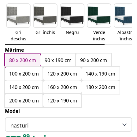
Gri
Gri închis
Negru
Verde
Albastru
deschis
închis
închis
Mărime
80 x 200 cm
90 x 190 cm
90 x 200 cm
100 x 200 cm
120 x 200 cm
140 x 190 cm
140 x 200 cm
160 x 200 cm
180 x 200 cm
200 x 200 cm
120 x 190 cm
Model
nasturi
99