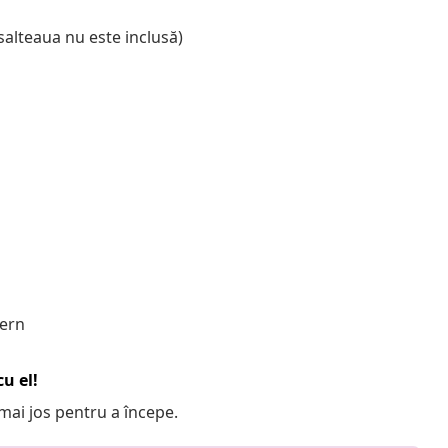
salteaua nu este inclusă)
dern
u el!
e mai jos pentru a începe.