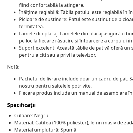
fiind confortabilă la atingere.
Înălțime reglabilă: Tăblia patului este reglabilă în 
Picioare de susținere: Patul este susținut de picioare
fermitatea.
Lamele din placaj: Lamelele din placaj asigură o bu
pe loc la fiecare răsucire și întoarcere a corpului î
Suport excelent: Această tăblie de pat vă oferă un s
pentru a citi sau a privi la televizor.
Notă:
Pachetul de livrare include doar un cadru de pat. S
nostru pentru saltelele potrivite.
Fiecare produs include un manual de asamblare în c
Specificații
Culoare: Negru
Material: Catifea (100% poliester), lemn masiv de zad
Material umplutură: Spumă