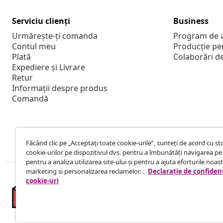
Serviciu clienți
Business
Urmărește-ți comanda
Program de a
Contul meu
Producție pe
Plată
Colaborări d
Expediere și Livrare
Retur
Informații despre produs
Comandă
Făcând clic pe „Acceptați toate cookie-urile”, sunteți de acord cu s
cookie-urilor pe dispozitivul dvs. pentru a îmbunătăți navigarea pe 
pentru a analiza utilizarea site-ului și pentru a ajuta eforturile noas
marketing si personalizarea reclamelor. .
Declarație de confidenț
cookie-uri