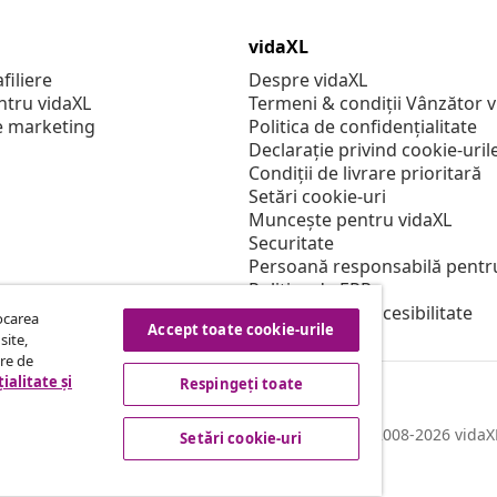
vidaXL
filiere
Despre vidaXL
ntru vidaXL
Termeni & condiții Vânzător 
e marketing
Politica de confidențialitate
Declarație privind cookie-uril
Condiții de livrare prioritară
Setări cookie-uri
Muncește pentru vidaXL
Securitate
Persoană responsabilă pentr
Politica de EPR
Declarație de accesibilitate
tocarea
Accept toate cookie-urile
site,
tre de
ialitate și
Respingeți toate
© 2008-2026 vidaXL
Setări cookie-uri