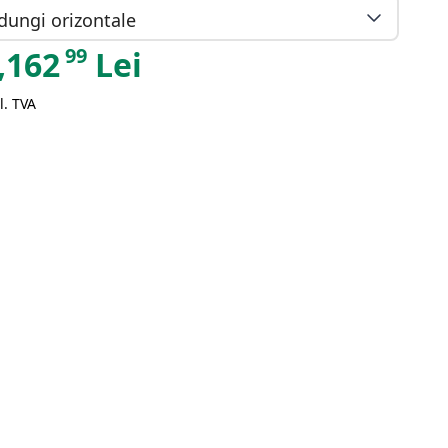
dungi orizontale
99
,162
Lei
l. TVA