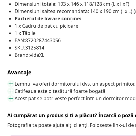
Dimensiuni totale: 193 x 146 x 118/128 cm (L x l x î)
Dimensiuni saltea recomandată: 140 x 190 cm (l x L) (
Pachetul de livrare conține:
1 x Cadru de pat cu picioare
1 x Tăblie
EAN:8720287443056
SKU:3125814
Brand:vidaXL
Avantaje
Lemnul va oferi dormitorului dvs. un aspect primitor.
Catifeaua este o țesătură foarte bogată
Acest pat se potrivește perfect într-un dormitor mo
Ai cumpărat un produs și ți-a plăcut? Încarcă o poză c
Fotografia ta poate ajuta alți clienți. Folosește link-ul d