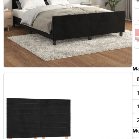
Mă
Mo