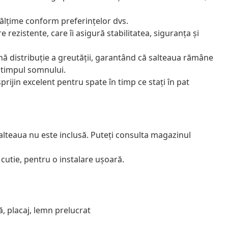
înălțime conform preferințelor dvs.
 rezistente, care îi asigură stabilitatea, siguranța și
nă distribuție a greutății, garantând că salteaua rămâne
n timpul somnului.
prijin excelent pentru spate în timp ce stați în pat
alteaua nu este inclusă. Puteți consulta magazinul
utie, pentru o instalare ușoară.
ă, placaj, lemn prelucrat