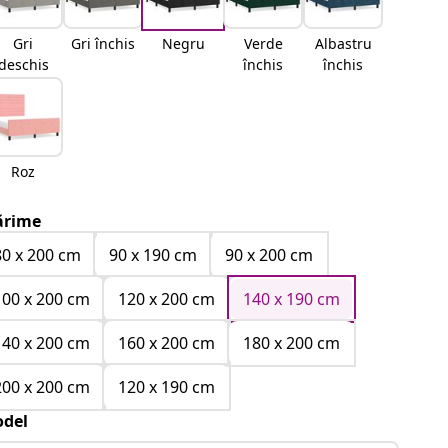
Gri
Gri închis
Negru
Verde
Albastru
deschis
închis
închis
Roz
rime
80 x 200 cm
90 x 190 cm
90 x 200 cm
100 x 200 cm
120 x 200 cm
140 x 190 cm
140 x 200 cm
160 x 200 cm
180 x 200 cm
200 x 200 cm
120 x 190 cm
del