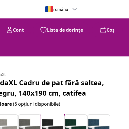
română
Cont
Lista de dorințe
Coș
daXL
idaXL Cadru de pat fără saltea,
egru, 140x190 cm, catifea
loare
(6 opțiuni disponibile)