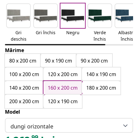
Gri
Gri închis
Negru
Verde
Albastru
deschis
închis
închis
Mărime
80 x 200 cm
90 x 190 cm
90 x 200 cm
100 x 200 cm
120 x 200 cm
140 x 190 cm
140 x 200 cm
160 x 200 cm
180 x 200 cm
200 x 200 cm
120 x 190 cm
Model
dungi orizontale
99