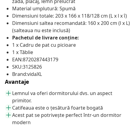
zadă, placaj, lemn prelucrat
Material umplutură: Spumă
Dimensiuni totale: 203 x 166 x 118/128 cm (L x l x î)
Dimensiuni saltea recomandată: 160 x 200 cm (l x L)
(salteaua nu este inclusă)
Pachetul de livrare conține:
1 x Cadru de pat cu picioare
1 x Tăblie
EAN:8720287443179
SKU:3125826
Brand:vidaXL
Avantaje
Lemnul va oferi dormitorului dvs. un aspect
primitor.
Catifeaua este o țesătură foarte bogată
Acest pat se potrivește perfect într-un dormitor
modern