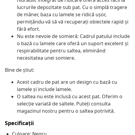
hidraulic integrat de ridicare oferă acces facil la
lucrurile depozitate sub pat. Cu o simplă tragere
de mâner, baza cu lamele se ridică ușor,
permițându-vă să vă recuperați obiectele rapid și
fără efort.
Nu este nevoie de somieră: Cadrul patului include
o bază cu lamele care oferă un suport excelent și
respirabilitate pentru saltea, eliminând
necesitatea unei somiere.
Bine de știut:
Acest cadru de pat are un design cu bază cu
lamele și include lamele.
O saltea nu este inclusă cu acest pat. Oferim o
selecție variată de saltele. Puteți consulta
magazinul nostru pentru o saltea potrivită.
Specificații
Culoare: Negru