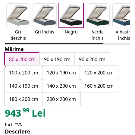
Gri
Gri închis
Negru
Verde
Albastru
deschis
închis
închis
Mărime
80 x 200 cm
90 x 190 cm
90 x 200 cm
100 x 200 cm
120 x 190 cm
120 x 200 cm
140 x 190 cm
140 x 200 cm
160 x 200 cm
180 x 200 cm
200 x 200 cm
99
943
Lei
Incl. TVA
Descriere