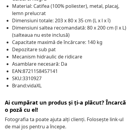
Material: Catifea (100% poliester), metal, placaj,
lemn prelucrat
Dimensiuni totale: 203 x 80 x 35 cm (L x l x î)
Dimensiuni saltea recomandată: 80 x 200 cm (l x L)
(salteaua nu este inclusă)
Capacitate maximă de încărcare: 140 kg
Depozitare sub pat
Mecanism hidraulic de ridicare
Asamblare necesară: Da
EAN:8721158457141
SKU:3310927
Brand:vidaXL
Ai cumpărat un produs și ți-a plăcut? Încarcă
o poză cu el!
Fotografia ta poate ajuta alți clienți. Folosește link-ul
de mai jos pentru a începe.