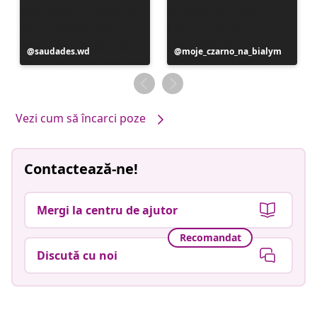
Postare
saudades.wd
Postare
moje_czarno_na_bialym
publicată
publicată
de
de
Vezi cum să încarci poze
Contactează-ne!
Mergi la centru de ajutor
Recomandat
Discută cu noi