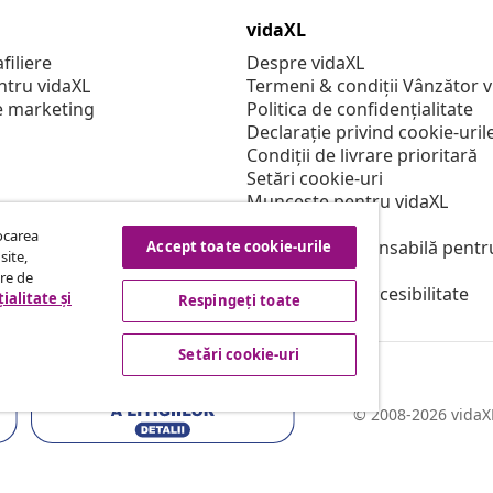
vidaXL
filiere
Despre vidaXL
ntru vidaXL
Termeni & condiții Vânzător 
e marketing
Politica de confidențialitate
Declarație privind cookie-uril
Condiții de livrare prioritară
Setări cookie-uri
Muncește pentru vidaXL
Securitate
tocarea
Persoană responsabilă pentr
Accept toate cookie-urile
site,
Politica de EPR
tre de
Declarație de accesibilitate
ialitate și
Respingeți toate
Setări cookie-uri
© 2008-2026 vidaXL