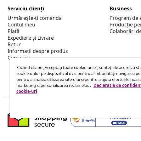
Serviciu clienți
Business
Urmărește-ți comanda
Program de a
Contul meu
Producție pe
Plată
Colaborări d
Expediere și Livrare
Retur
Informații despre produs
Comandă
Făcând clic pe „Acceptați toate cookie-urile”, sunteți de acord cu s
cookie-urilor pe dispozitivul dvs. pentru a îmbunătăți navigarea pe 
pentru a analiza utilizarea site-ului și pentru a ajuta eforturile noas
marketing si personalizarea reclamelor. .
Declarație de confidenț
cookie-uri