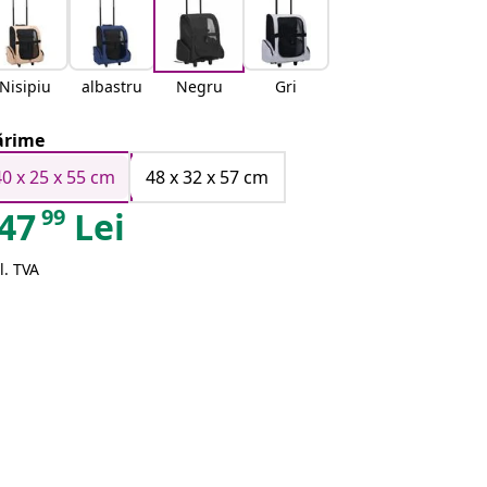
Nisipiu
albastru
Negru
Gri
rime
40 x 25 x 55 cm
48 x 32 x 57 cm
99
47
Lei
l. TVA