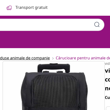
Transport gratuit
duse animale de companie
Cărucioare pentru animale 
vi
v
c
n
Cu