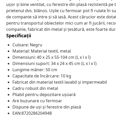
ușor și bine ventilat, cu ferestre din plasă rezistentă pe 
prietenul dvs. blănos. Ușile cu fermoar pot fi rulate în s
de companie să intre și să iasă. Acest cărucior este do
pentru transportul obiectelor mici cum ar fi jucării, r
companie, fabricat din metal și țesătură, este foarte dur
Specificații
Culoare: Negru
Material: Material textil, metal
Dimensiuni: 40 x 25 x 55-104 cm (L x l x î)
Dimensiuni suport: 34 x 24 x 45 cm (L x l x î)
Lungime mâner: 50 cm
Capacitate de încărcare: 10 kg
Fabricat din material textil lavabil și impermeabil
Cadru robust din metal
Pliabil pentru depozitare ușoară
Are buzunare cu fermoar
Dispune de uși și ferestre din plasă
EAN:8720286204948