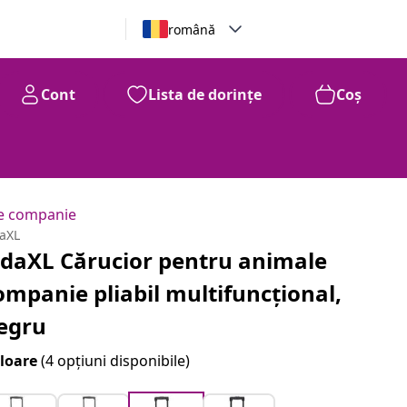
română
Cont
Lista de dorințe
Coș
de companie
daXL
idaXL Cărucior pentru animale
ompanie pliabil multifuncțional,
egru
loare
(4 opțiuni disponibile)