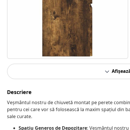
Afișeaz
Descriere
Veșmântul nostru de chiuvetă montat pe perete combină 
pentru cei care vor să folosească la maxim spațiul din bai
sale curate.
Spațiu Generos de Depozitare
: Veșmântul nostru v