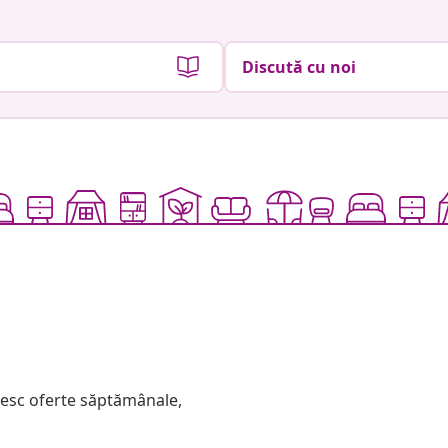
Discută cu noi
mesc oferte săptămânale,