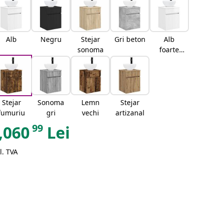
Alb
Negru
Stejar
Gri beton
Alb
sonoma
foarte
lucios
Stejar
Sonoma
Lemn
Stejar
fumuriu
gri
vechi
artizanal
99
,060
Lei
l. TVA