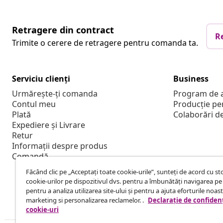
Retragere din contract
R
Trimite o cerere de retragere pentru comanda ta.
Serviciu clienți
Business
Urmărește-ți comanda
Program de a
Contul meu
Producție pe
Plată
Colaborări d
Expediere și Livrare
Retur
Informații despre produs
Comandă
Făcând clic pe „Acceptați toate cookie-urile”, sunteți de acord cu s
cookie-urilor pe dispozitivul dvs. pentru a îmbunătăți navigarea pe 
pentru a analiza utilizarea site-ului și pentru a ajuta eforturile noas
marketing si personalizarea reclamelor. .
Declarație de confidenț
cookie-uri