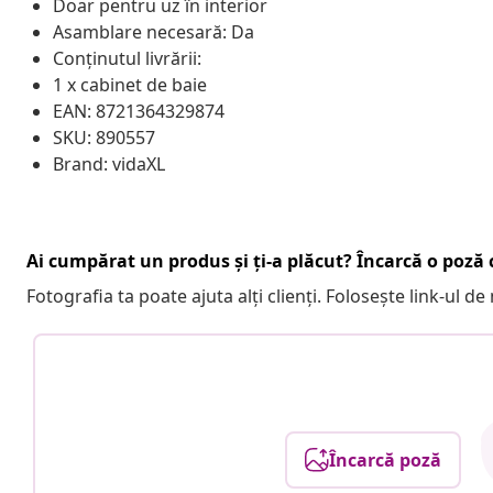
Doar pentru uz în interior
Asamblare necesară: Da
Conținutul livrării:
1 x cabinet de baie
EAN: 8721364329874
SKU: 890557
Brand: vidaXL
Ai cumpărat un produs și ți-a plăcut? Încarcă o poză c
Fotografia ta poate ajuta alți clienți. Folosește link-ul d
Încarcă poză