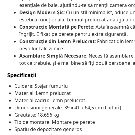
esențiale de baie, ajutându-te să menții camera or
Design Modern Șic
: Cu un stil minimalist, aduce un
estetică funcțională. Lemnul prelucrat adaugă o no
Construcție Montată pe Perete
: Asta înseamnă că
îngrijit. E fixat pe perete pentru extra siguranță.
Construcție din Lemn Prelucrat
: Fabricat din lem
nevoilor tale zilnice.
Asamblare Simplă Necesare
: Necesită asamblare, 
tot ce trebuie, și e mai bine să fiți două persoane l
Specificații
Culoare: Stejar fumuriu
Material: Lemn prelucrat
Material cadru: Lemn prelucrat
Dimensiuni generale: 39 x 41 x 64,5 cm (L x l x î)
Greutate: 18,656 kg
Tip de montare: Montare pe perete
Spațiu de depozitare generos