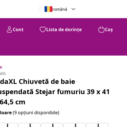
română
Cont
Lista de dorințe
Coș
ie
daXL
idaXL Chiuvetă de baie
uspendată Stejar fumuriu 39 x 41
 64,5 cm
loare
(9 opțiuni disponibile)