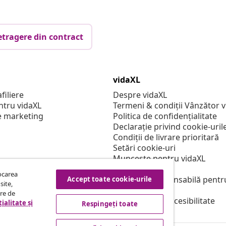
etragere din contract
vidaXL
filiere
Despre vidaXL
ntru vidaXL
Termeni & condiții Vânzător 
e marketing
Politica de confidențialitate
Declarație privind cookie-uril
Condiții de livrare prioritară
Setări cookie-uri
Muncește pentru vidaXL
Securitate
tocarea
Persoană responsabilă pentr
Accept toate cookie-urile
site,
Politica de EPR
tre de
Declarație de accesibilitate
ialitate și
Respingeți toate