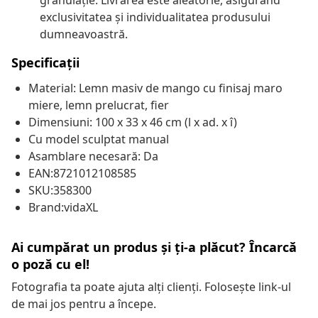
granulație. Livrarea este aleatorie, asigurând
exclusivitatea și individualitatea produsului
dumneavoastră.
Specificații
Material: Lemn masiv de mango cu finisaj maro
miere, lemn prelucrat, fier
Dimensiuni: 100 x 33 x 46 cm (l x ad. x î)
Cu model sculptat manual
Asamblare necesară: Da
EAN:8721012108585
SKU:358300
Brand:vidaXL
Ai cumpărat un produs și ți-a plăcut? Încarcă
o poză cu el!
Fotografia ta poate ajuta alți clienți. Folosește link-ul
de mai jos pentru a începe.