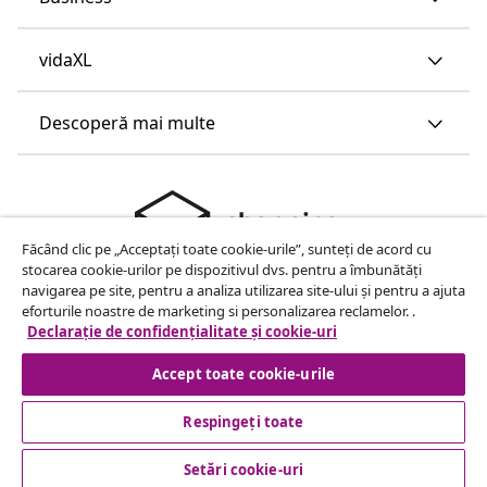
vidaXL
Descoperă mai multe
Făcând clic pe „Acceptați toate cookie-urile”, sunteți de acord cu
stocarea cookie-urilor pe dispozitivul dvs. pentru a îmbunătăți
navigarea pe site, pentru a analiza utilizarea site-ului și pentru a ajuta
eforturile noastre de marketing si personalizarea reclamelor. .
Declarație de confidențialitate și cookie-uri
Accept toate cookie-urile
Respingeți toate
© 2008-2026 vidaXL www.vidaxl.ro este pagina de internet a
Setări cookie-uri
vidaXL Marketplace Europe B.V.