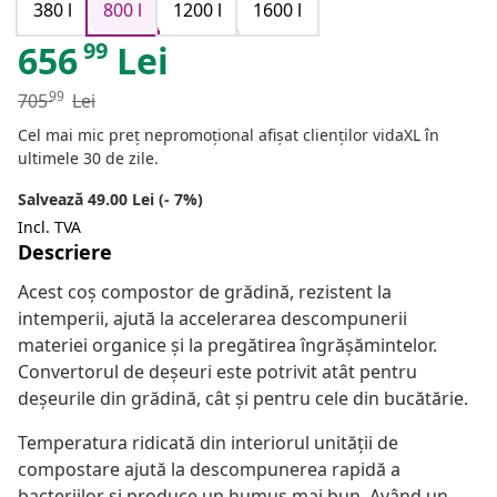
380 l
800 l
1200 l
1600 l
99
656
Lei
99
705
Lei
Cel mai mic preț nepromoțional afișat clienților vidaXL în
ultimele 30 de zile.
Salvează 49.00 Lei (- 7%)
Incl. TVA
Descriere
Acest coș compostor de grădină, rezistent la
intemperii, ajută la accelerarea descompunerii
materiei organice și la pregătirea îngrășămintelor.
Convertorul de deșeuri este potrivit atât pentru
deșeurile din grădină, cât și pentru cele din bucătărie.
Temperatura ridicată din interiorul unității de
compostare ajută la descompunerea rapidă a
bacteriilor și produce un humus mai bun. Având un