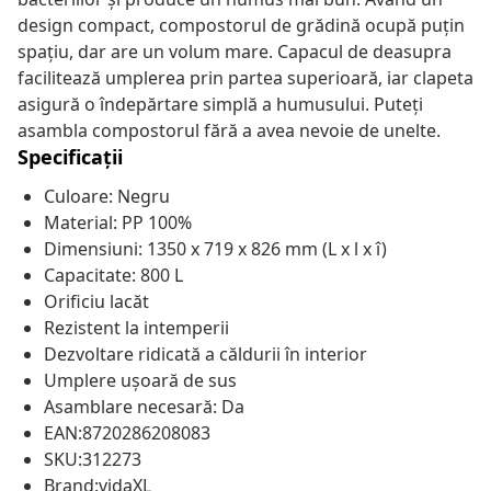
design compact, compostorul de grădină ocupă puțin
spațiu, dar are un volum mare. Capacul de deasupra
facilitează umplerea prin partea superioară, iar clapeta
asigură o îndepărtare simplă a humusului. Puteți
asambla compostorul fără a avea nevoie de unelte.
Specificații
Culoare: Negru
Material: PP 100%
Dimensiuni: 1350 x 719 x 826 mm (L x l x î)
Capacitate: 800 L
Orificiu lacăt
Rezistent la intemperii
Dezvoltare ridicată a căldurii în interior
Umplere ușoară de sus
Asamblare necesară: Da
EAN:8720286208083
SKU:312273
Brand:vidaXL