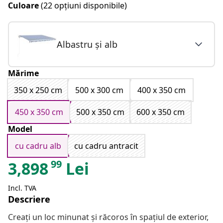
Culoare
(22 opțiuni disponibile)
Albastru și alb
Mărime
350 x 250 cm
500 x 300 cm
400 x 350 cm
450 x 350 cm
500 x 350 cm
600 x 350 cm
Model
cu cadru alb
cu cadru antracit
99
3,898
Lei
Incl. TVA
Descriere
Creați un loc minunat și răcoros în spațiul de exterior,