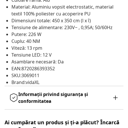
Culoare ramă: Alb
Material: Aluminiu vopsit electrostatic, material
textil 100% poliester cu acoperire PU
Dimensiuni totale: 450 x 350 cm (l x î)
Tensiune de alimentare: 230V~ , 0,95A; 50/60Hz
Putere: 226 W
Cuplu: 40 NM
Viteză: 13 rpm
Tensiune LED: 12 V
Asamblare necesară: Da
EAN:8720286393352
SKU:3069011
Brand:vidaXL
Informații privind siguranța și
conformitatea
Ai cumpărat un produs și ți-a plăcut? Încarcă