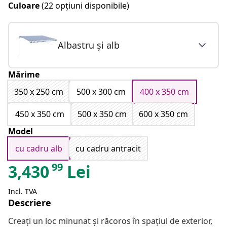
Culoare
(22 opțiuni disponibile)
Albastru și alb
Mărime
350 x 250 cm
500 x 300 cm
400 x 350 cm
450 x 350 cm
500 x 350 cm
600 x 350 cm
Model
cu cadru alb
cu cadru antracit
99
3,430
Lei
Incl. TVA
Descriere
Creați un loc minunat și răcoros în spațiul de exterior,