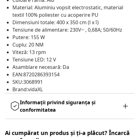
Culoare ramă: Alb
Material: Aluminiu vopsit electrostatic, material
textil 100% poliester cu acoperire PU
Dimensiuni totale: 400 x 350 cm (l x î)
Tensiune de alimentare: 230V~ , 0,68A; 50/60Hz
Putere: 155 W
Cuplu: 20 NM
Viteză: 13 rpm
Tensiune LED: 12 V
Asamblare necesară: Da
EAN:8720286393154
SKU:3068991
Brand:vidaXL
Informații privind siguranța și
conformitatea
Ai cumpărat un produs și ți-a plăcut? Încarcă