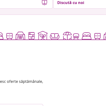
Discută cu noi
mesc oferte săptămânale,