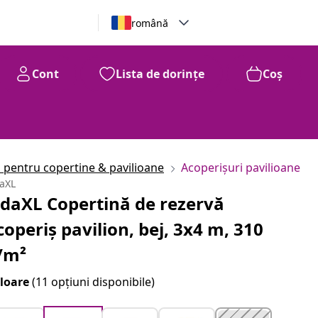
română
Cont
Lista de dorințe
Coș
i pentru copertine & pavilioane
Acoperișuri pavilioane
daXL
idaXL Copertină de rezervă
coperiș pavilion, bej, 3x4 m, 310
/m²
loare
(11 opțiuni disponibile)