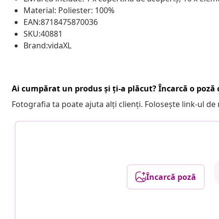
Material: Poliester: 100%
EAN:8718475870036
SKU:40881
Brand:vidaXL
Ai cumpărat un produs și ți-a plăcut? Încarcă o poză c
Fotografia ta poate ajuta alți clienți. Folosește link-ul d
Încarcă poză