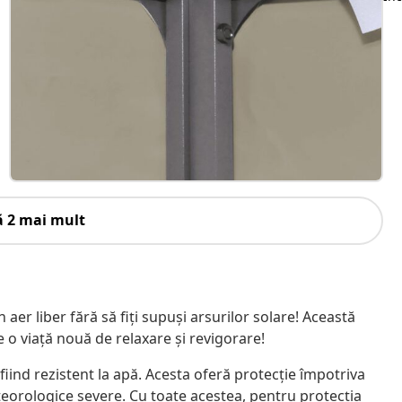
ă 2 mai mult
er liber fără să fiți supuși arsurilor solare! Această
 o viață nouă de relaxare și revigorare!
fiind rezistent la apă. Acesta oferă protecție împotriva
eteorologice severe. Cu toate acestea, pentru protecția