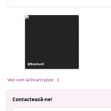
Postare
Bosshard
publicată
de
Vezi cum să încarci poze
Contactează-ne!