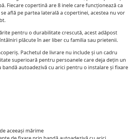
ă. Fiecare copertină are 8 inele care funcționează ca
e află pe partea laterală a copertinei, acestea nu vor
bt.
tărite pentru o durabilitate crescută, acest adăpost
tâlniri plăcute în aer liber cu familia sau prietenii.
coperiș. Pachetul de livrare nu include și un cadru
litate superioară pentru persoanele care deja dețin un
bandă autoadezivă cu arici pentru o instalare și fixare
i de aceeași mărime
mente de fixare prin bandă autoadezivă cu arici