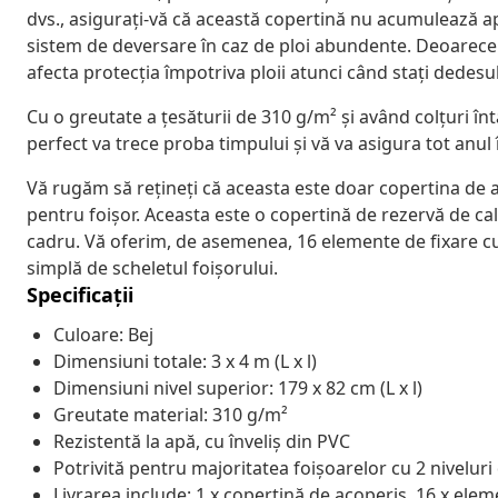
dvs., asigurați-vă că această copertină nu acumulează ap
sistem de deversare în caz de ploi abundente. Deoarece s
afecta protecția împotriva ploii atunci când stați dedesu
Cu o greutate a țesăturii de 310 g/m² și având colțuri în
perfect va trece proba timpului și vă va asigura tot anul în
Vă rugăm să rețineți că aceasta este doar copertina de a
pentru foișor. Aceasta este o copertină de rezervă de ca
cadru. Vă oferim, de asemenea, 16 elemente de fixare cu 
simplă de scheletul foișorului.
Specificații
Culoare: Bej
Dimensiuni totale: 3 x 4 m (L x l)
Dimensiuni nivel superior: 179 x 82 cm (L x l)
Greutate material: 310 g/m²
Rezistentă la apă, cu înveliș din PVC
Potrivită pentru majoritatea foișoarelor cu 2 nivelur
Livrarea include: 1 x copertină de acoperiș, 16 x ele