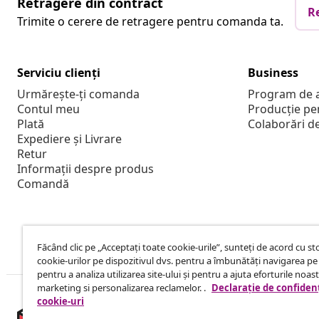
Retragere din contract
R
Trimite o cerere de retragere pentru comanda ta.
Serviciu clienți
Business
Urmărește-ți comanda
Program de a
Contul meu
Producție pe
Plată
Colaborări d
Expediere și Livrare
Retur
Informații despre produs
Comandă
Făcând clic pe „Acceptați toate cookie-urile”, sunteți de acord cu s
cookie-urilor pe dispozitivul dvs. pentru a îmbunătăți navigarea pe 
pentru a analiza utilizarea site-ului și pentru a ajuta eforturile noas
marketing si personalizarea reclamelor. .
Declarație de confidenț
cookie-uri