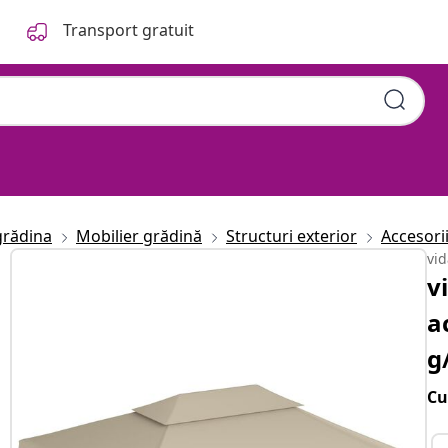
Transport gratuit
grădina
Mobilier grădină
Structuri exterior
Accesori
vi
v
a
g
Cu