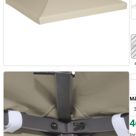
Mă
4
Inc