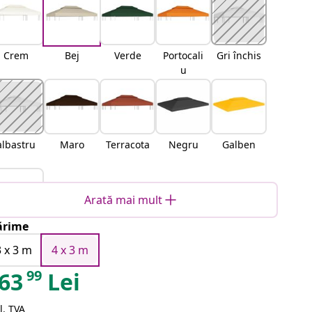
Crem
Bej
Verde
Portocali
Gri închis
u
albastru
Maro
Terracota
Negru
Galben
Arată mai mult
rime
Alb
3 x 3 m
4 x 3 m
99
63
Lei
l. TVA