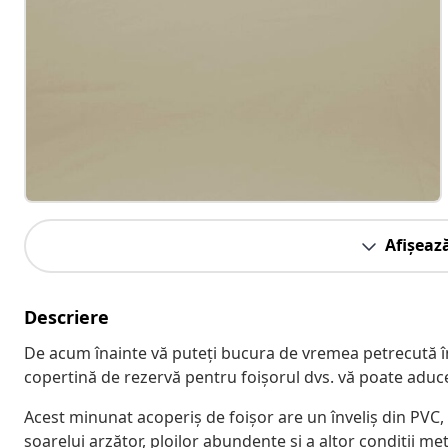
Afișeaz
Descriere
De acum înainte vă puteți bucura de vremea petrecută în a
copertină de rezervă pentru foișorul dvs. vă poate aduce
Acest minunat acoperiș de foișor are un înveliș din PVC, 
soarelui arzător, ploilor abundente și a altor condiții m