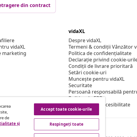
etragere din contract
vidaXL
filiere
Despre vidaXL
ntru vidaXL
Termeni & condiții Vânzător 
e marketing
Politica de confidențialitate
Declarație privind cookie-uril
Condiții de livrare prioritară
Setări cookie-uri
Muncește pentru vidaXL
Securitate
Persoană responsabilă pentr
Politica de EPR
Declarație de accesibilitate
tocarea
Accept toate cookie-urile
site,
tre de
ialitate și
Respingeți toate