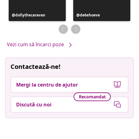
Postare
dollythecaravan
Postare
de6ehoeve
publicată
publicată
de
de
Vezi cum să încarci poze
Contactează-ne!
Mergi la centru de ajutor
Recomandat
Discută cu noi