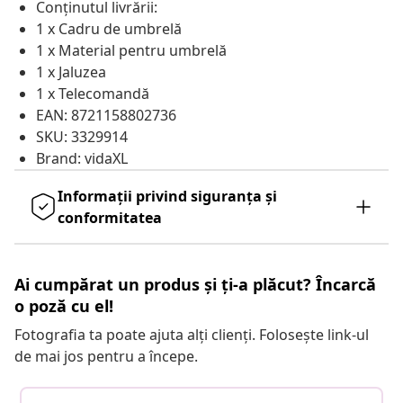
Conținutul livrării:
1 x Cadru de umbrelă
1 x Material pentru umbrelă
1 x Jaluzea
1 x Telecomandă
EAN: 8721158802736
SKU: 3329914
Brand: vidaXL
Informații privind siguranța și
conformitatea
Ai cumpărat un produs și ți-a plăcut? Încarcă
o poză cu el!
Fotografia ta poate ajuta alți clienți. Folosește link-ul
de mai jos pentru a începe.