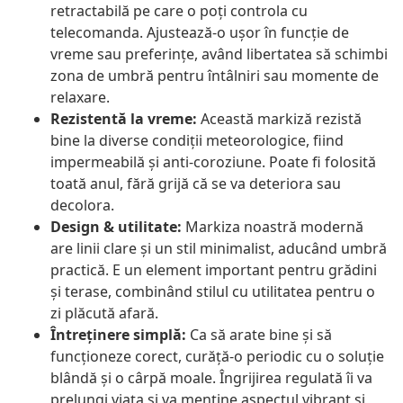
retractabilă pe care o poți controla cu
telecomanda. Ajustează-o ușor în funcție de
vreme sau preferințe, având libertatea să schimbi
zona de umbră pentru întâlniri sau momente de
relaxare.
Rezistentă la vreme:
Această markiză rezistă
bine la diverse condiții meteorologice, fiind
impermeabilă și anti-coroziune. Poate fi folosită
toată anul, fără grijă că se va deteriora sau
decolora.
Design & utilitate:
Markiza noastră modernă
are linii clare și un stil minimalist, aducând umbră
practică. E un element important pentru grădini
și terase, combinând stilul cu utilitatea pentru o
zi plăcută afară.
Întreținere simplă:
Ca să arate bine și să
funcționeze corect, curăță-o periodic cu o soluție
blândă și o cârpă moale. Îngrijirea regulată îi va
prelungi viața și va menține aspectul vibrant și