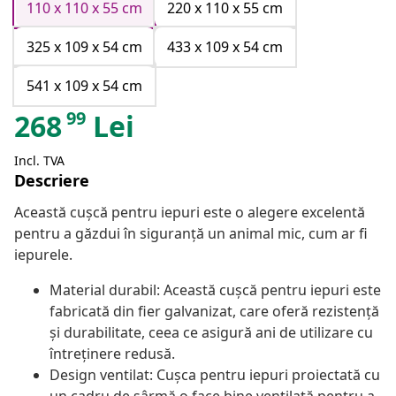
110 x 110 x 55 cm
220 x 110 x 55 cm
325 x 109 x 54 cm
433 x 109 x 54 cm
541 x 109 x 54 cm
99
268
Lei
Incl. TVA
Descriere
Această cușcă pentru iepuri este o alegere excelentă
pentru a găzdui în siguranță un animal mic, cum ar fi
iepurele.
Material durabil: Această cușcă pentru iepuri este
fabricată din fier galvanizat, care oferă rezistență
și durabilitate, ceea ce asigură ani de utilizare cu
întreținere redusă.
Design ventilat: Cușca pentru iepuri proiectată cu