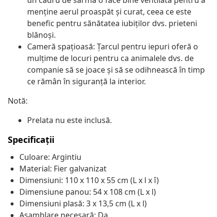
un cadru de sârmă o face bine ventilată pentru a
menține aerul proaspăt și curat, ceea ce este
benefic pentru sănătatea iubiților dvs. prieteni
blănoși.
Cameră spațioasă: Țarcul pentru iepuri oferă o
mulțime de locuri pentru ca animalele dvs. de
companie să se joace și să se odihnească în timp
ce rămân în siguranță la interior.
Notă:
Prelata nu este inclusă.
Specificații
Culoare: Argintiu
Material: Fier galvanizat
Dimensiuni: 110 x 110 x 55 cm (L x l x î)
Dimensiune panou: 54 x 108 cm (L x l)
Dimensiuni plasă: 3 x 13,5 cm (L x l)
Asamblare necesară: Da