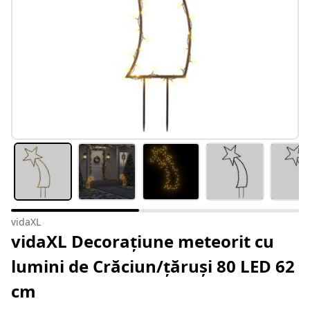
vidaXL
vidaXL Decorațiune meteorit cu
lumini de Crăciun/țăruși 80 LED 62
cm