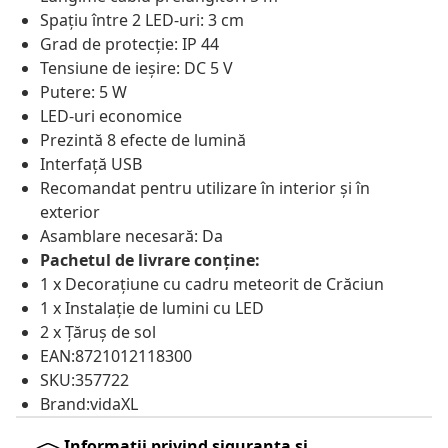
Spațiu între 2 LED-uri: 3 cm
Grad de protecție: IP 44
Tensiune de ieșire: DC 5 V
Putere: 5 W
LED-uri economice
Prezintă 8 efecte de lumină
Interfață USB
Recomandat pentru utilizare în interior și în
exterior
Asamblare necesară: Da
Pachetul de livrare conține:
1 x Decorațiune cu cadru meteorit de Crăciun
1 x Instalație de lumini cu LED
2 x Țăruș de sol
EAN:8721012118300
SKU:357722
Brand:vidaXL
Informații privind siguranța și