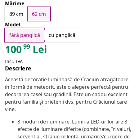
Mărime
89 cm
62 cm
Model
fără panglică
cu panglică
99
100
Lei
Incl. TVA
Descriere
Această decorație luminoasă de Crăciun atrăgătoare,
în formă de meteorit, este o alegere perfectă pentru
decorarea casei sau grădinii. Este un cadou excelent
pentru familia și prietenii dvs. pentru Crăciunul care
vine.
8 moduri de iluminare: Lumina LED-urilor are 8
efecte de iluminare diferite (combinate, în valuri,
secvențial, strălucire lentă, urmărire/curgere de