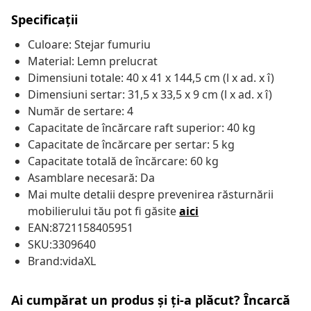
Specificații
Culoare: Stejar fumuriu
Material: Lemn prelucrat
Dimensiuni totale: 40 x 41 x 144,5 cm (l x ad. x î)
Dimensiuni sertar: 31,5 x 33,5 x 9 cm (l x ad. x î)
Număr de sertare: 4
Capacitate de încărcare raft superior: 40 kg
Capacitate de încărcare per sertar: 5 kg
Capacitate totală de încărcare: 60 kg
Asamblare necesară: Da
Mai multe detalii despre prevenirea răsturnării
mobilierului tău pot fi găsite
aici
EAN:8721158405951
SKU:3309640
Brand:vidaXL
Ai cumpărat un produs și ți-a plăcut? Încarcă