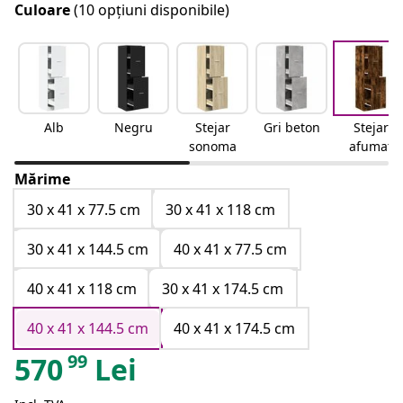
Culoare
(10 opțiuni disponibile)
Alb
Negru
Stejar
Gri beton
Stejar
sonoma
afumat
Mărime
30 x 41 x 77.5 cm
30 x 41 x 118 cm
30 x 41 x 144.5 cm
40 x 41 x 77.5 cm
40 x 41 x 118 cm
30 x 41 x 174.5 cm
40 x 41 x 144.5 cm
40 x 41 x 174.5 cm
99
570
Lei