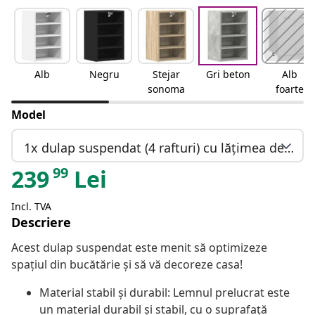
Alb
Negru
Stejar
Gri beton
Alb
sonoma
foarte
lucios
Model
1x dulap suspendat (4 rafturi) cu lățimea de 40 cm și înălțimea de 60 cm
99
239
Lei
Incl. TVA
Descriere
Acest dulap suspendat este menit să optimizeze
spațiul din bucătărie și să vă decoreze casa!
Material stabil și durabil: Lemnul prelucrat este
un material durabil și stabil, cu o suprafață