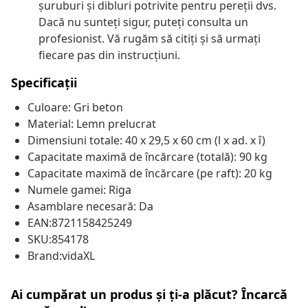
șuruburi și dibluri potrivite pentru pereții dvs.
Dacă nu sunteți sigur, puteți consulta un
profesionist. Vă rugăm să citiți și să urmați
fiecare pas din instrucțiuni.
Specificații
Culoare: Gri beton
Material: Lemn prelucrat
Dimensiuni totale: 40 x 29,5 x 60 cm (l x ad. x î)
Capacitate maximă de încărcare (totală): 90 kg
Capacitate maximă de încărcare (pe raft): 20 kg
Numele gamei: Riga
Asamblare necesară: Da
EAN:8721158425249
SKU:854178
Brand:vidaXL
Ai cumpărat un produs și ți-a plăcut? Încarcă