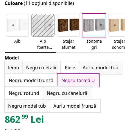
Culoare
(11 opțiuni disponibile)
Alb
Alb
Stejar
sonoma
Stejar
foarte
afumat
gri
sonoma
lucios
Model
lemn
Negru metalic
Piele
Auriu model tub
Negru model frunză
Negru formă U
Negru rotund
Negru cu canelură
Negru model tub
Auriu model frunză
99
862
Lei