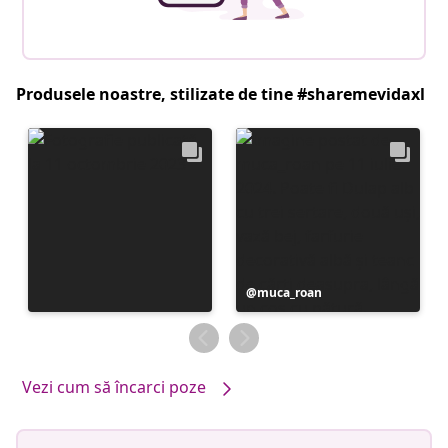
Produsele noastre, stilizate de tine #sharemevidaxl
Postare
muca_roan
publicată
de
Vezi cum să încarci poze