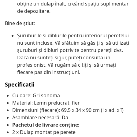
obține un dulap înalt, creând spațiu suplimentar
de depozitare.
Bine de știut:
Șuruburile și diblurile pentru interiorul peretelui
nu sunt incluse. Vă sfătuim să găsiți și să utilizați
șuruburi și dibluri potrivite pentru pereții dvs.
Dacă nu sunteți sigur, puteți consulta un
profesionist. Vă rugăm să citiți și să urmați
fiecare pas din instrucțiuni.
Specificații
Culoare: Gri sonoma
Material: Lemn prelucrat, fier
Dimensiuni (fiecare): 69,5 x 34 x 90 cm (l x ad. x î)
Asamblare necesară: Da
Pachetul de livrare conține:
2 x Dulap montat pe perete