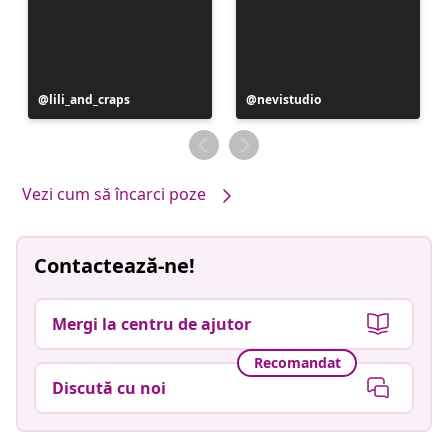
Postare
lili_and_craps
Postare
nevistudio
publicată
publicată
de
de
Vezi cum să încarci poze
Contactează-ne!
Mergi la centru de ajutor
Recomandat
Discută cu noi