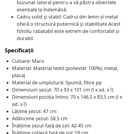
buzunar lateral pentru a vă păstra obiectele
esențiale la îndemână.
Cadru solid și stabil: Cadrul din lemn și metal
oferă o structură puternică și stabilitate.Acest
fotoliu rabatabil este extrem de confortabil și
durabil.
Specificații
Culoare: Maro
Material: Material textil (poliester 100%), metal,
placaj
Material de umplutură: Spumă, fibre pp
Dimensiuni șezut: 70 x 93 x 101 cm (l x ad. x î)
Dimensiuni poziția întins: 70 x 146,5 x 83,5 cm (l x
ad. x î)
Lățime șezut: 47 cm
Adâncime șezut: 58,5 cm
Înălțime șezut față de sol: 42-45 cm
Înălțime cotieră față de sol: 59 cm