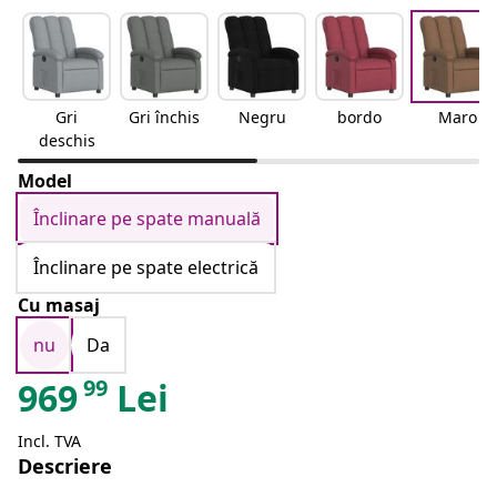
Gri
Gri închis
Negru
bordo
Maro
deschis
Model
Înclinare pe spate manuală
Înclinare pe spate electrică
Cu masaj
nu
Da
99
969
Lei
Incl. TVA
Descriere