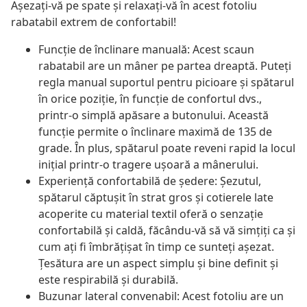
Așezați-vă pe spate și relaxați-vă în acest fotoliu
rabatabil extrem de confortabil!
Funcție de înclinare manuală: Acest scaun
rabatabil are un mâner pe partea dreaptă. Puteți
regla manual suportul pentru picioare și spătarul
în orice poziție, în funcție de confortul dvs.,
printr-o simplă apăsare a butonului. Această
funcție permite o înclinare maximă de 135 de
grade. În plus, spătarul poate reveni rapid la locul
inițial printr-o tragere ușoară a mânerului.
Experiență confortabilă de ședere: Șezutul,
spătarul căptușit în strat gros și cotierele late
acoperite cu material textil oferă o senzație
confortabilă și caldă, făcându-vă să vă simțiți ca și
cum ați fi îmbrățișat în timp ce sunteți așezat.
Țesătura are un aspect simplu și bine definit și
este respirabilă și durabilă.
Buzunar lateral convenabil: Acest fotoliu are un