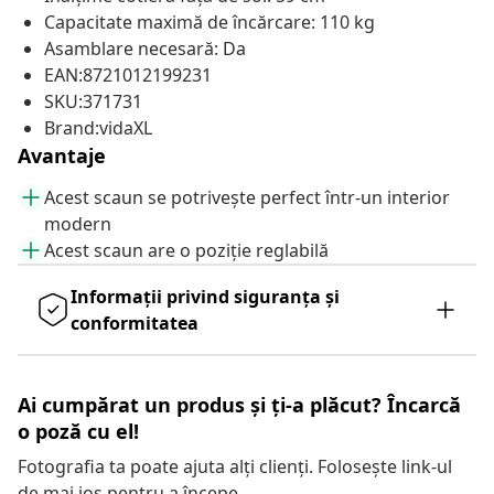
Capacitate maximă de încărcare: 110 kg
Asamblare necesară: Da
EAN:8721012199231
SKU:371731
Brand:vidaXL
Avantaje
Acest scaun se potrivește perfect într-un interior
modern
Acest scaun are o poziție reglabilă
Informații privind siguranța și
conformitatea
Ai cumpărat un produs și ți-a plăcut? Încarcă
o poză cu el!
Fotografia ta poate ajuta alți clienți. Folosește link-ul
de mai jos pentru a începe.