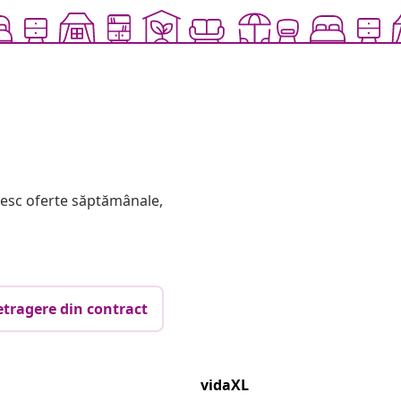
mesc oferte săptămânale,
etragere din contract
vidaXL