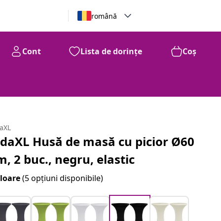
română
Cont
Lista de dorințe
Coș
daXL
idaXL Husă de masă cu picior Ø60
m, 2 buc., negru, elastic
loare
(5 opțiuni disponibile)