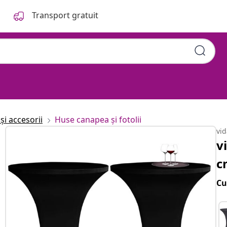
Transport gratuit
și accesorii
Huse canapea și fotolii
vi
v
c
Cu