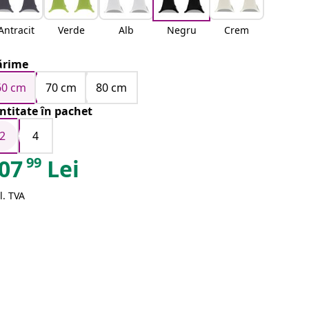
Antracit
Verde
Alb
Negru
Crem
rime
60 cm
70 cm
80 cm
ntitate în pachet
2
4
99
07
Lei
l. TVA