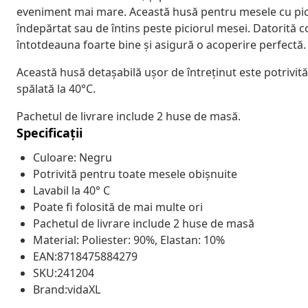
eveniment mai mare. Această husă pentru mesele cu picior
îndepărtat sau de întins peste piciorul mesei. Datorită 
întotdeauna foarte bine și asigură o acoperire perfectă.
Această husă detașabilă ușor de întreținut este potrivit
spălată la 40°C.
Pachetul de livrare include 2 huse de masă.
Specificații
Culoare: Negru
Potrivită pentru toate mesele obișnuite
Lavabil la 40° C
Poate fi folosită de mai multe ori
Pachetul de livrare include 2 huse de masă
Material: Poliester: 90%, Elastan: 10%
EAN:8718475884279
SKU:241204
Brand:vidaXL