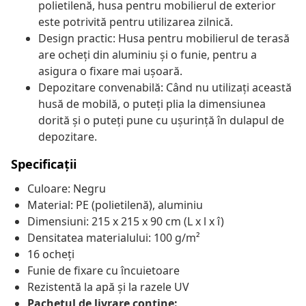
polietilenă, husa pentru mobilierul de exterior
este potrivită pentru utilizarea zilnică.
Design practic: Husa pentru mobilierul de terasă
are ocheți din aluminiu și o funie, pentru a
asigura o fixare mai ușoară.
Depozitare convenabilă: Când nu utilizați această
husă de mobilă, o puteți plia la dimensiunea
dorită și o puteți pune cu ușurință în dulapul de
depozitare.
Specificații
Culoare: Negru
Material: PE (polietilenă), aluminiu
Dimensiuni: 215 x 215 x 90 cm (L x l x î)
Densitatea materialului: 100 g/m²
16 ocheți
Funie de fixare cu încuietoare
Rezistentă la apă și la razele UV
Pachetul de livrare conține: