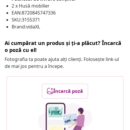
2 x Husă mobilier
EAN:8720845747336
SKU:3155371
Brand:vidaXL
Ai cumpărat un produs și ți-a plăcut? Încarcă
o poză cu el!
Fotografia ta poate ajuta alți clienți. Folosește link-ul
de mai jos pentru a începe.
Încarcă poză