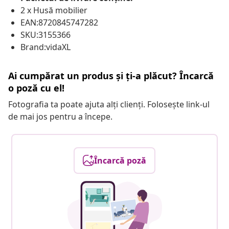
2 x Husă mobilier
EAN:8720845747282
SKU:3155366
Brand:vidaXL
Ai cumpărat un produs și ți-a plăcut? Încarcă
o poză cu el!
Fotografia ta poate ajuta alți clienți. Folosește link-ul
de mai jos pentru a începe.
Încarcă poză