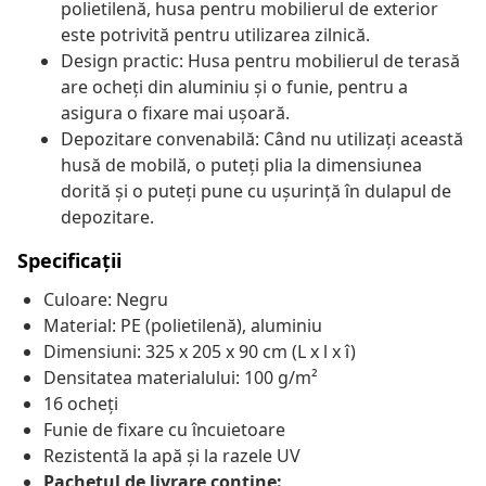
polietilenă, husa pentru mobilierul de exterior
este potrivită pentru utilizarea zilnică.
Design practic: Husa pentru mobilierul de terasă
are ocheți din aluminiu și o funie, pentru a
asigura o fixare mai ușoară.
Depozitare convenabilă: Când nu utilizați această
husă de mobilă, o puteți plia la dimensiunea
dorită și o puteți pune cu ușurință în dulapul de
depozitare.
Specificații
Culoare: Negru
Material: PE (polietilenă), aluminiu
Dimensiuni: 325 x 205 x 90 cm (L x l x î)
Densitatea materialului: 100 g/m²
16 ocheți
Funie de fixare cu încuietoare
Rezistentă la apă și la razele UV
Pachetul de livrare conține: