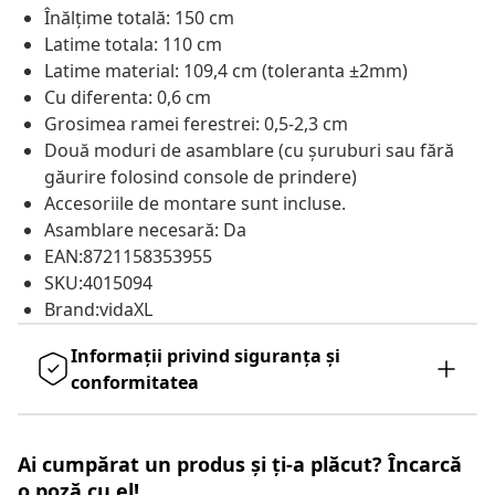
Înălțime totală: 150 cm
Latime totala: 110 cm
Latime material: 109,4 cm (toleranta ±2mm)
Cu diferenta: 0,6 cm
Grosimea ramei ferestrei: 0,5-2,3 cm
Două moduri de asamblare (cu șuruburi sau fără
găurire folosind console de prindere)
Accesoriile de montare sunt incluse.
Asamblare necesară: Da
EAN:8721158353955
SKU:4015094
Brand:vidaXL
Informații privind siguranța și
conformitatea
Ai cumpărat un produs și ți-a plăcut? Încarcă
o poză cu el!