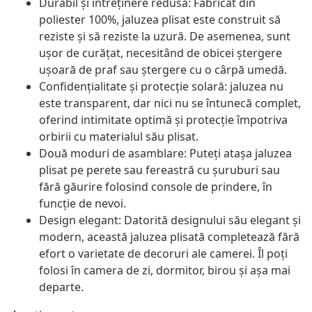
Durabil și întreținere redusă: Fabricat din
poliester 100%, jaluzea plisat este construit să
reziste și să reziste la uzură. De asemenea, sunt
ușor de curățat, necesitând de obicei ștergere
ușoară de praf sau ștergere cu o cârpă umedă.
Confidențialitate și protecție solară: jaluzea nu
este transparent, dar nici nu se întunecă complet,
oferind intimitate optimă și protecție împotriva
orbirii cu materialul său plisat.
Două moduri de asamblare: Puteți atașa jaluzea
plisat pe perete sau fereastră cu șuruburi sau
fără găurire folosind console de prindere, în
funcție de nevoi.
Design elegant: Datorită designului său elegant și
modern, această jaluzea plisată completează fără
efort o varietate de decoruri ale camerei. Îl poți
folosi în camera de zi, dormitor, birou și așa mai
departe.