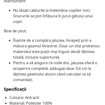
Avertisment:
Nu lăsați cablurile la îndemâna copiilor mici.
Snururile se pot înfăşura în jurul gâtului unui
copil.
Bine de știut:
Înainte de a cumpăra jaluzea, începeți prin a
măsura geamul ferestrei. Doar un sfat prietenos:
materialul este puțin mai îngust decât lățimea
totală, inclusiv suporturile.
Pentru a vă asigura că noile dvs. jaluzea oferă o
acoperire completă, adăugați doar 0,6 cm la
lățimea geamului atunci când calculați ce să
comandați.
Specificații
Culoare: Antracit
Material: Poliester 100%