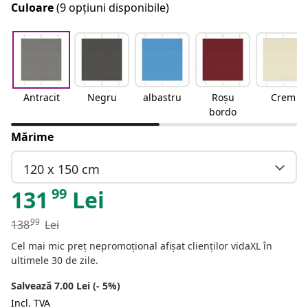
Culoare
(9 opțiuni disponibile)
Antracit
Negru
albastru
Roșu
Crem
bordo
Mărime
120 x 150 cm
99
131
Lei
99
138
Lei
Cel mai mic preț nepromoțional afișat clienților vidaXL în
ultimele 30 de zile.
Salvează 7.00 Lei (- 5%)
Incl. TVA