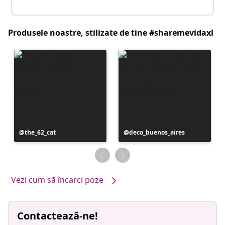
Produsele noastre, stilizate de tine #sharemevidaxl
Postare
the_62_cat
Postare
deco_buenos_aires
publicată
publicată
de
de
Vezi cum să încarci poze
Contactează-ne!