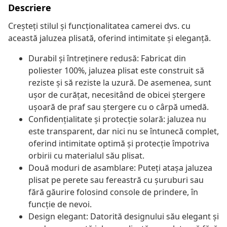
Descriere
Creșteți stilul și funcționalitatea camerei dvs. cu
această jaluzea plisată, oferind intimitate și eleganță.
Durabil și întreținere redusă: Fabricat din
poliester 100%, jaluzea plisat este construit să
reziste și să reziste la uzură. De asemenea, sunt
ușor de curățat, necesitând de obicei ștergere
ușoară de praf sau ștergere cu o cârpă umedă.
Confidențialitate și protecție solară: jaluzea nu
este transparent, dar nici nu se întunecă complet,
oferind intimitate optimă și protecție împotriva
orbirii cu materialul său plisat.
Două moduri de asamblare: Puteți atașa jaluzea
plisat pe perete sau fereastră cu șuruburi sau
fără găurire folosind console de prindere, în
funcție de nevoi.
Design elegant: Datorită designului său elegant și