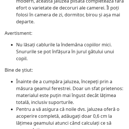
modern, această jaluzea plisată completează fără
efort o varietate de decoruri ale camerei. Îl poți
folosi în camera de zi, dormitor, birou și așa mai
departe.
Avertisment:
Nu lăsați cablurile la îndemâna copiilor mici.
Snururile se pot înfăşura în jurul gâtului unui
copil.
Bine de știut:
Înainte de a cumpăra jaluzea, începeți prin a
măsura geamul ferestrei. Doar un sfat prietenos:
materialul este puțin mai îngust decât lățimea
totală, inclusiv suporturile.
Pentru a vă asigura că noile dvs. jaluzea oferă o
acoperire completă, adăugați doar 0,6 cm la
lățimea geamului atunci când calculați ce să