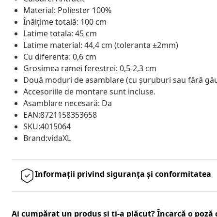
Material: Poliester 100%
Înălțime totală: 100 cm
Latime totala: 45 cm
Latime material: 44,4 cm (toleranta ±2mm)
Cu diferenta: 0,6 cm
Grosimea ramei ferestrei: 0,5-2,3 cm
Două moduri de asamblare (cu șuruburi sau fără găur
Accesoriile de montare sunt incluse.
Asamblare necesară: Da
EAN:8721158353658
SKU:4015064
Brand:vidaXL
Informații privind siguranța și conformitatea
Ai cumpărat un produs și ți-a plăcut? Încarcă o poză c