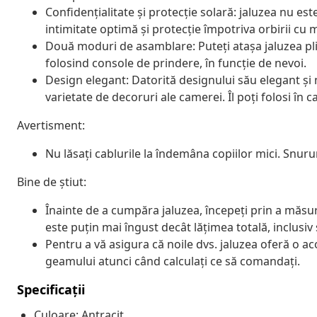
Confidențialitate și protecție solară: jaluzea nu es
intimitate optimă și protecție împotriva orbirii cu m
Două moduri de asamblare: Puteți atașa jaluzea pli
folosind console de prindere, în funcție de nevoi.
Design elegant: Datorită designului său elegant și
varietate de decoruri ale camerei. Îl poți folosi în 
Avertisment:
Nu lăsați cablurile la îndemâna copiilor mici. Snurur
Bine de știut:
Înainte de a cumpăra jaluzea, începeți prin a măsu
este puțin mai îngust decât lățimea totală, inclusiv
Pentru a vă asigura că noile dvs. jaluzea oferă o a
geamului atunci când calculați ce să comandați.
Specificații
Culoare: Antracit