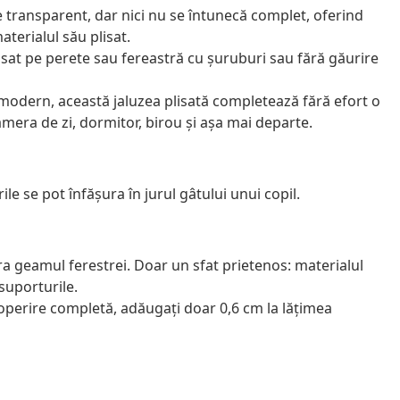
te transparent, dar nici nu se întunecă complet, oferind
aterialul său plisat.
sat pe perete sau fereastră cu șuruburi sau fără găurire
 modern, această jaluzea plisată completează fără efort o
camera de zi, dormitor, birou și așa mai departe.
ile se pot înfăşura în jurul gâtului unui copil.
ra geamul ferestrei. Doar un sfat prietenos: materialul
 suporturile.
coperire completă, adăugați doar 0,6 cm la lățimea