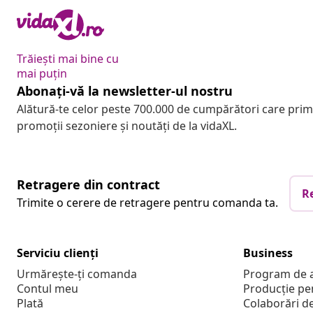
Trăiești mai bine cu
mai puțin
Abonați-vă la newsletter-ul nostru
Alătură-te celor peste 700.000 de cumpărători care pri
promoții sezoniere și noutăți de la vidaXL.
Retragere din contract
R
Trimite o cerere de retragere pentru comanda ta.
Serviciu clienți
Business
Urmărește-ți comanda
Program de a
Contul meu
Producție pe
Plată
Colaborări d