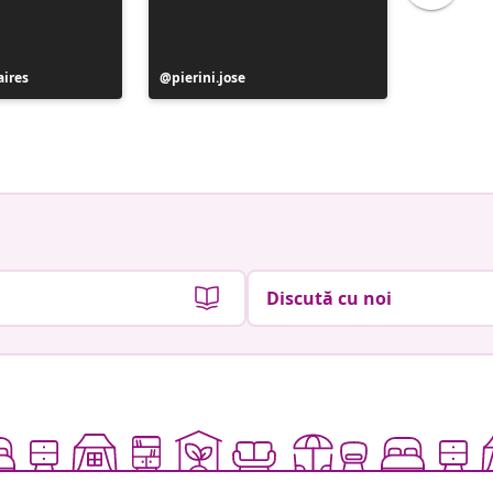
ires
Postare
pierini.jose
Postare
moliart
publicată
publicat
de
de
Discută cu noi