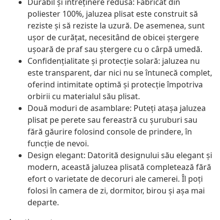
Durabil și întreținere redusă: Fabricat din
poliester 100%, jaluzea plisat este construit să
reziste și să reziste la uzură. De asemenea, sunt
ușor de curățat, necesitând de obicei ștergere
ușoară de praf sau ștergere cu o cârpă umedă.
Confidențialitate și protecție solară: jaluzea nu
este transparent, dar nici nu se întunecă complet,
oferind intimitate optimă și protecție împotriva
orbirii cu materialul său plisat.
Două moduri de asamblare: Puteți atașa jaluzea
plisat pe perete sau fereastră cu șuruburi sau
fără găurire folosind console de prindere, în
funcție de nevoi.
Design elegant: Datorită designului său elegant și
modern, această jaluzea plisată completează fără
efort o varietate de decoruri ale camerei. Îl poți
folosi în camera de zi, dormitor, birou și așa mai
departe.