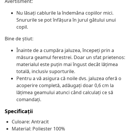
Avertisment:
Nu lăsați cablurile la îndemâna copiilor mici.
Snururile se pot înfăşura în jurul gâtului unui
copil.
Bine de știut:
Înainte de a cumpăra jaluzea, începeți prin a
măsura geamul ferestrei. Doar un sfat prietenos:
materialul este puțin mai îngust decât lățimea
totală, inclusiv suporturile.
Pentru a vă asigura că noile dvs. jaluzea oferă o
acoperire completă, adăugați doar 0,6 cm la
lățimea geamului atunci când calculați ce să
comandați.
Specificații
Culoare: Antracit
Material: Poliester 100%