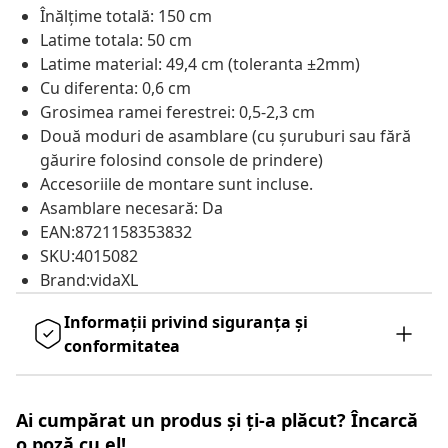
Înălțime totală: 150 cm
Latime totala: 50 cm
Latime material: 49,4 cm (toleranta ±2mm)
Cu diferenta: 0,6 cm
Grosimea ramei ferestrei: 0,5-2,3 cm
Două moduri de asamblare (cu șuruburi sau fără
găurire folosind console de prindere)
Accesoriile de montare sunt incluse.
Asamblare necesară: Da
EAN:8721158353832
SKU:4015082
Brand:vidaXL
Informații privind siguranța și
conformitatea
Ai cumpărat un produs și ți-a plăcut? Încarcă
o poză cu el!