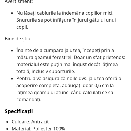
Avertisment:
Nu lăsați cablurile la îndemâna copiilor mici.
Snururile se pot înfăşura în jurul gâtului unui
copil.
Bine de știut:
Înainte de a cumpăra jaluzea, începeți prin a
măsura geamul ferestrei. Doar un sfat prietenos:
materialul este puțin mai îngust decât lățimea
totală, inclusiv suporturile.
Pentru a vă asigura că noile dvs. jaluzea oferă o
acoperire completă, adăugați doar 0,6 cm la
lățimea geamului atunci când calculați ce să
comandați.
Specificații
Culoare: Antracit
Material: Poliester 100%