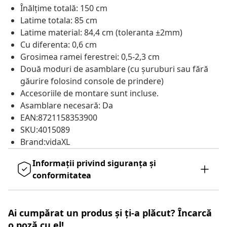
Înălțime totală: 150 cm
Latime totala: 85 cm
Latime material: 84,4 cm (toleranta ±2mm)
Cu diferenta: 0,6 cm
Grosimea ramei ferestrei: 0,5-2,3 cm
Două moduri de asamblare (cu șuruburi sau fără
găurire folosind console de prindere)
Accesoriile de montare sunt incluse.
Asamblare necesară: Da
EAN:8721158353900
SKU:4015089
Brand:vidaXL
Informații privind siguranța și
conformitatea
Ai cumpărat un produs și ți-a plăcut? Încarcă
o poză cu el!