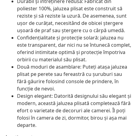
Durabil și întreținere redusă: Fabricat din
poliester 100%, jaluzea plisat este construit să
reziste și să reziste la uzură. De asemenea, sunt
ușor de curățat, necesitând de obicei ștergere
ușoară de praf sau ștergere cu o cârpă umedă.
Confidențialitate și protecție solară: jaluzea nu
este transparent, dar nici nu se întunecă complet,
oferind intimitate optimă și protecție împotriva
orbirii cu materialul său plisat.
Două moduri de asamblare: Puteți atașa jaluzea
plisat pe perete sau fereastră cu șuruburi sau
fără găurire folosind console de prindere, în
funcție de nevoi.
Design elegant: Datorită designului său elegant și
modern, această jaluzea plisată completează fără
efort o varietate de decoruri ale camerei. Îl poți
folosi în camera de zi, dormitor, birou și așa mai
departe.