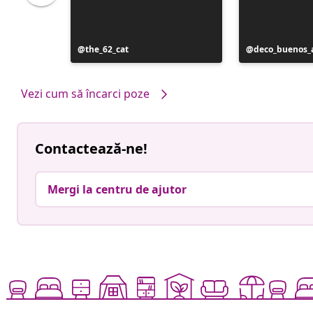
Postare
the_62_cat
Postare
deco_buenos_a
publicată
publicată
de
de
Vezi cum să încarci poze
Contactează-ne!
Mergi la centru de ajutor