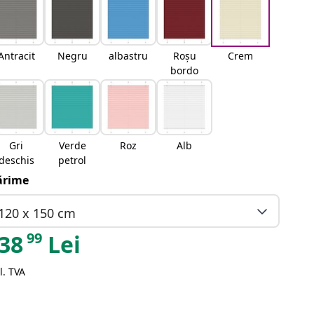
Antracit
Negru
albastru
Roșu
Crem
bordo
Gri
Verde
Roz
Alb
deschis
petrol
rime
120 x 150 cm
99
38
Lei
l. TVA