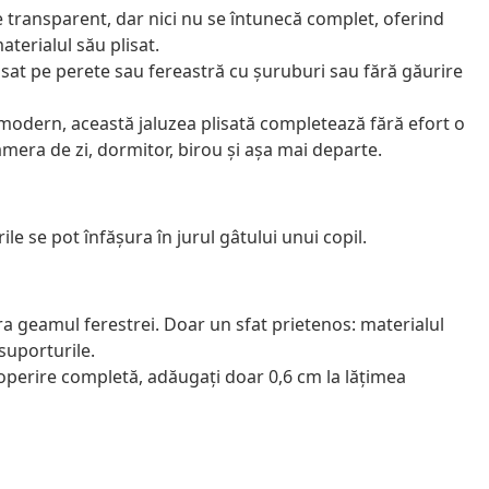
te transparent, dar nici nu se întunecă complet, oferind
aterialul său plisat.
sat pe perete sau fereastră cu șuruburi sau fără găurire
 modern, această jaluzea plisată completează fără efort o
camera de zi, dormitor, birou și așa mai departe.
ile se pot înfăşura în jurul gâtului unui copil.
ra geamul ferestrei. Doar un sfat prietenos: materialul
 suporturile.
coperire completă, adăugați doar 0,6 cm la lățimea