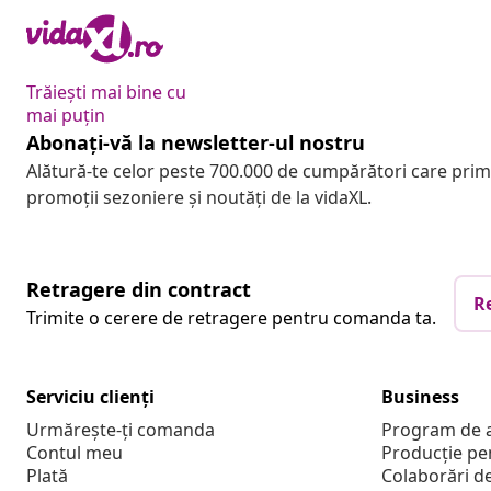
Trăiești mai bine cu
mai puțin
Abonați-vă la newsletter-ul nostru
Alătură-te celor peste 700.000 de cumpărători care pri
promoții sezoniere și noutăți de la vidaXL.
Retragere din contract
R
Trimite o cerere de retragere pentru comanda ta.
Serviciu clienți
Business
Urmărește-ți comanda
Program de a
Contul meu
Producție pe
Plată
Colaborări d