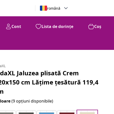
română
Cont
Lista de dorințe
Coș
daXL
idaXL Jaluzea plisată Crem
20x150 cm Lățime țesătură 119,4
m
loare
(9 opțiuni disponibile)