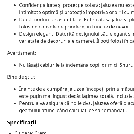
Confidențialitate și protecție solară: jaluzea nu es
intimitate optimă și protecție împotriva orbirii cu m
Două moduri de asamblare: Puteți atașa jaluzea pli
folosind console de prindere, în funcție de nevoi.
Design elegant: Datorită designului său elegant și
varietate de decoruri ale camerei. Îl poți folosi în 
Avertisment:
Nu lăsați cablurile la îndemâna copiilor mici. Snurur
Bine de știut:
Înainte de a cumpăra jaluzea, începeți prin a măsu
este puțin mai îngust decât lățimea totală, inclusiv
Pentru a vă asigura că noile dvs. jaluzea oferă o a
geamului atunci când calculați ce să comandați.
Specificații
Culoare: Crem