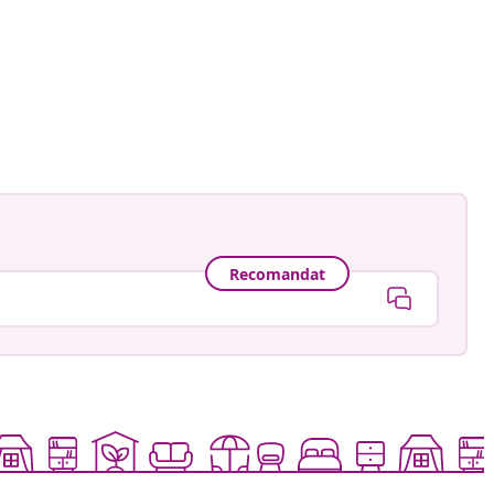
ă
Recomandat