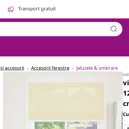
Transport gratuit
și accesorii
Accesorii ferestre
Jaluzele & umbrare
vi
v
1
c
Cu