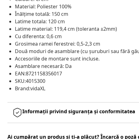
Material: Poliester 100%
Înălțime totală: 150 cm
Latime totala: 120 cm
Latime material: 119,4 cm (toleranta ±2mm)
Cu diferenta: 0,6 cm
Grosimea ramei ferestrei: 0,5-2,3 cm
Două moduri de asamblare (cu șuruburi sau fără găur
Accesoriile de montare sunt incluse.
Asamblare necesară: Da
EAN:8721158356017
SKU:4015300
Brand:vidaXL
Informații privind siguranța și conformitatea
Ai cumpărat un produs și ți-a plăcut? Încarcă o poză c