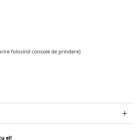
ire folosind console de prindere)
u el!