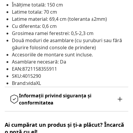
Înălțime totală: 150 cm
Latime totala: 70 cm
Latime material: 69,4 cm (toleranta ±2mm)
Cu diferenta: 0,6 cm
Grosimea ramei ferestrei: 0,5-2,3 cm
Două moduri de asamblare (cu șuruburi sau fără
găurire folosind console de prindere)
Accesoriile de montare sunt incluse.
Asamblare necesară: Da
EAN:8721158355911
SKU:4015290
Brand:vidaXL
Informații privind siguranța și
conformitatea
Ai cumpărat un produs și ți-a plăcut? Încarcă
o poză cu el!