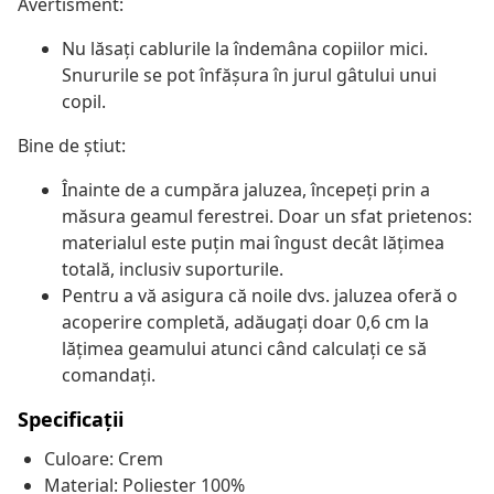
Avertisment:
Nu lăsați cablurile la îndemâna copiilor mici.
Snururile se pot înfăşura în jurul gâtului unui
copil.
Bine de știut:
Înainte de a cumpăra jaluzea, începeți prin a
măsura geamul ferestrei. Doar un sfat prietenos:
materialul este puțin mai îngust decât lățimea
totală, inclusiv suporturile.
Pentru a vă asigura că noile dvs. jaluzea oferă o
acoperire completă, adăugați doar 0,6 cm la
lățimea geamului atunci când calculați ce să
comandați.
Specificații
Culoare: Crem
Material: Poliester 100%