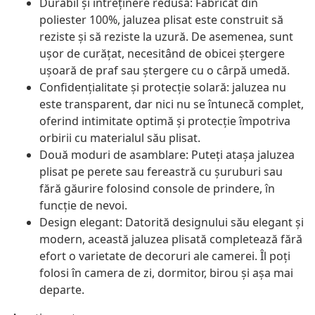
Durabil și întreținere redusă: Fabricat din
poliester 100%, jaluzea plisat este construit să
reziste și să reziste la uzură. De asemenea, sunt
ușor de curățat, necesitând de obicei ștergere
ușoară de praf sau ștergere cu o cârpă umedă.
Confidențialitate și protecție solară: jaluzea nu
este transparent, dar nici nu se întunecă complet,
oferind intimitate optimă și protecție împotriva
orbirii cu materialul său plisat.
Două moduri de asamblare: Puteți atașa jaluzea
plisat pe perete sau fereastră cu șuruburi sau
fără găurire folosind console de prindere, în
funcție de nevoi.
Design elegant: Datorită designului său elegant și
modern, această jaluzea plisată completează fără
efort o varietate de decoruri ale camerei. Îl poți
folosi în camera de zi, dormitor, birou și așa mai
departe.