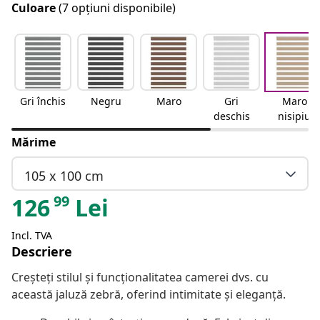
Culoare
(7 opțiuni disponibile)
Gri închis
Negru
Maro
Gri
Maro
deschis
nisipiu
Mărime
105 x 100 cm
99
126
Lei
Incl. TVA
Descriere
Creșteți stilul și funcționalitatea camerei dvs. cu
această jaluză zebră, oferind intimitate și eleganță.