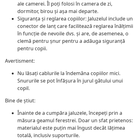
ale camerei. Îl poți folosi în camera de zi,
dormitor, birou și așa mai departe.
Siguranța și reglarea copiilor: Jaluzelul include un
conector de lanț care facilitează reglarea înălțimii
în funcție de nevoile dvs. și are, de asemenea, o
clemă pentru șnur pentru a adăuga siguranță
pentru copii.
Avertisment:
Nu lăsați cablurile la îndemâna copiilor mici.
Snururile se pot înfăşura în jurul gâtului unui
copil.
Bine de știut:
Înainte de a cumpăra jaluzele, începeți prin a
măsura geamul ferestrei. Doar un sfat prietenos:
materialul este puțin mai îngust decât lățimea
totală, inclusiv suporturile.