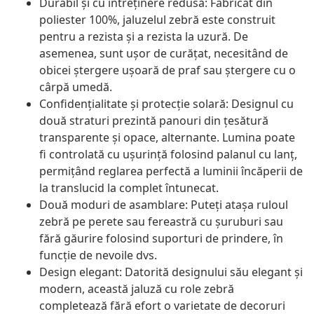
Durabil și cu întreținere redusă: Fabricat din
poliester 100%, jaluzelul zebră este construit
pentru a rezista și a rezista la uzură. De
asemenea, sunt ușor de curățat, necesitând de
obicei ștergere ușoară de praf sau ștergere cu o
cârpă umedă.
Confidențialitate și protecție solară: Designul cu
două straturi prezintă panouri din țesătură
transparente și opace, alternante. Lumina poate
fi controlată cu ușurință folosind palanul cu lanț,
permițând reglarea perfectă a luminii încăperii de
la translucid la complet întunecat.
Două moduri de asamblare: Puteți atașa ruloul
zebră pe perete sau fereastră cu șuruburi sau
fără găurire folosind suporturi de prindere, în
funcție de nevoile dvs.
Design elegant: Datorită designului său elegant și
modern, această jaluză cu role zebră
completează fără efort o varietate de decoruri