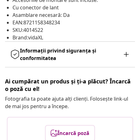
Accesoriile de montare sunt incluse.
Cu conector de lant
Asamblare necesară: Da
EAN:8721158348234
SKU:4014522
Brand:vidaXL
Informații privind siguranța și
conformitatea
Ai cumpărat un produs și ți-a plăcut? Încarcă
o poză cu el!
Fotografia ta poate ajuta alți clienți. Folosește link-ul
de mai jos pentru a începe.
Încarcă poză