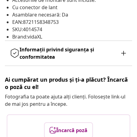
Accesoriile de montare sunt incluse.
Cu conector de lant
Asamblare necesară: Da
EAN:8721158348753
SKU:4014574
Brand:vidaXL
Informații privind siguranța și
conformitatea
Ai cumpărat un produs și ți-a plăcut? Încarcă
o poză cu el!
Fotografia ta poate ajuta alți clienți. Folosește link-ul
de mai jos pentru a începe.
Încarcă poză