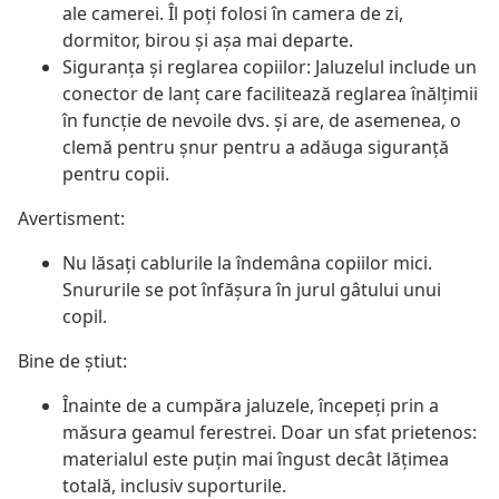
ale camerei. Îl poți folosi în camera de zi,
dormitor, birou și așa mai departe.
Siguranța și reglarea copiilor: Jaluzelul include un
conector de lanț care facilitează reglarea înălțimii
în funcție de nevoile dvs. și are, de asemenea, o
clemă pentru șnur pentru a adăuga siguranță
pentru copii.
Avertisment:
Nu lăsați cablurile la îndemâna copiilor mici.
Snururile se pot înfăşura în jurul gâtului unui
copil.
Bine de știut:
Înainte de a cumpăra jaluzele, începeți prin a
măsura geamul ferestrei. Doar un sfat prietenos:
materialul este puțin mai îngust decât lățimea
totală, inclusiv suporturile.