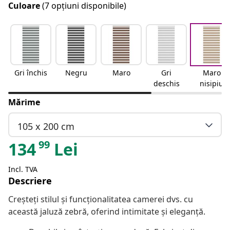
Culoare
(7 opțiuni disponibile)
Gri închis
Negru
Maro
Gri
Maro
deschis
nisipiu
Mărime
105 x 200 cm
99
134
Lei
Incl. TVA
Descriere
Creșteți stilul și funcționalitatea camerei dvs. cu
această jaluză zebră, oferind intimitate și eleganță.