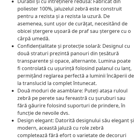
Durabil și cu întreținere redusă: Fabricat din
poliester 100%, jaluzelul zebră este construit
pentru a rezista și a rezista la uzură. De
asemenea, sunt ușor de curățat, necesitând de
obicei ștergere ușoară de praf sau ștergere cu o
cârpă umedă.
Confidențialitate și protecție solară: Designul cu
două straturi prezintă panouri din țesătură
transparente și opace, alternante. Lumina poate
fi controlată cu ușurință folosind palanul cu lanț,
permițând reglarea perfectă a luminii încăperii de
la translucid la complet întunecat.
Două moduri de asamblare: Puteți atașa ruloul
zebră pe perete sau fereastră cu șuruburi sau
fără găurire folosind suporturi de prindere, în
funcție de nevoile dvs.
Design elegant: Datorită designului său elegant și
modern, această jaluză cu role zebră
completează fără efort o varietate de decoruri