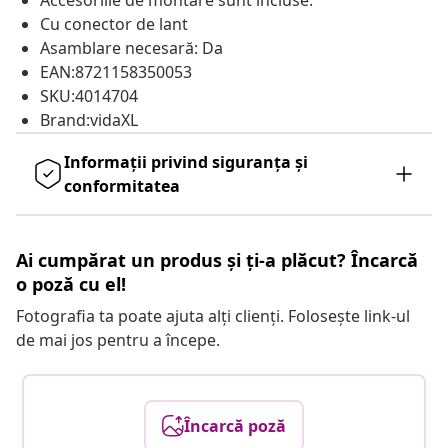
Accesoriile de montare sunt incluse.
Cu conector de lant
Asamblare necesară: Da
EAN:8721158350053
SKU:4014704
Brand:vidaXL
Informații privind siguranța și
conformitatea
Ai cumpărat un produs și ți-a plăcut? Încarcă
o poză cu el!
Fotografia ta poate ajuta alți clienți. Folosește link-ul
de mai jos pentru a începe.
Încarcă poză