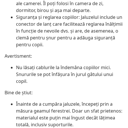
ale camerei. Îl poți folosi în camera de zi,
dormitor, birou și așa mai departe.
Siguranța și reglarea copiilor: Jaluzelul include un
conector de lanț care facilitează reglarea înălțimii
în funcție de nevoile dvs. și are, de asemenea, o
clemă pentru șnur pentru a adăuga siguranță
pentru copii.
Avertisment:
Nu lăsați cablurile la îndemâna copiilor mici.
Snururile se pot înfăşura în jurul gâtului unui
copil.
Bine de știut:
Înainte de a cumpăra jaluzele, începeți prin a
măsura geamul ferestrei. Doar un sfat prietenos:
materialul este puțin mai îngust decât lățimea
totală, inclusiv suporturile.