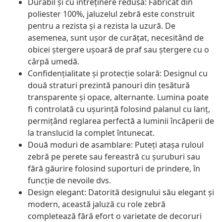
Durabil și cu întreținere redusă: Fabricat din
poliester 100%, jaluzelul zebră este construit
pentru a rezista și a rezista la uzură. De
asemenea, sunt ușor de curățat, necesitând de
obicei ștergere ușoară de praf sau ștergere cu o
cârpă umedă.
Confidențialitate și protecție solară: Designul cu
două straturi prezintă panouri din țesătură
transparente și opace, alternante. Lumina poate
fi controlată cu ușurință folosind palanul cu lanț,
permițând reglarea perfectă a luminii încăperii de
la translucid la complet întunecat.
Două moduri de asamblare: Puteți atașa ruloul
zebră pe perete sau fereastră cu șuruburi sau
fără găurire folosind suporturi de prindere, în
funcție de nevoile dvs.
Design elegant: Datorită designului său elegant și
modern, această jaluză cu role zebră
completează fără efort o varietate de decoruri