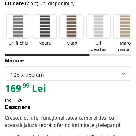
Culoare
(7 opțiuni disponibile)
Gri închis
Negru
Maro
Gri
Maro
deschis
nisipiu
Mărime
105 x 230 cm
99
169
Lei
Incl. TVA
Descriere
Creșteți stilul și funcționalitatea camerei dvs. cu
această jaluză zebră, oferind intimitate și eleganță.